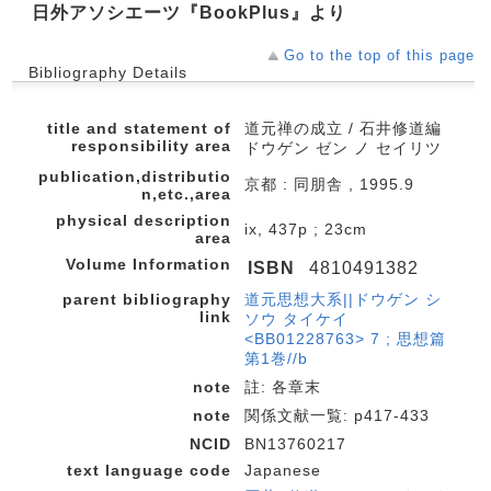
日外アソシエーツ『BookPlus』より
Go to the top of this page
Bibliography Details
title and statement of
道元禅の成立 / 石井修道編
responsibility area
ドウゲン ゼン ノ セイリツ
publication,distributio
京都 : 同朋舎 , 1995.9
n,etc.,area
physical description
ix, 437p ; 23cm
area
Volume Information
ISBN
4810491382
parent bibliography
道元思想大系||ドウゲン シ
link
ソウ タイケイ
<BB01228763> 7 ; 思想篇
第1巻//b
note
註: 各章末
note
関係文献一覧: p417-433
NCID
BN13760217
text language code
Japanese