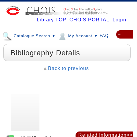
Library TOP
CHOIS PORTAL
Login
≡
FAQ
Catalogue Search ▼
My Account ▼
Bibliography Details
Back to previous
Related Information<<