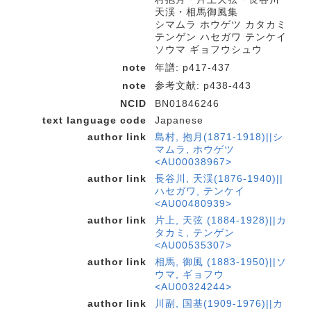
天渓・相馬御風集
シマムラ ホウゲツ カタカミ
テンゲン ハセガワ テンケイ
ソウマ ギョフウシュウ
note
年譜: p417-437
note
参考文献: p438-443
NCID
BN01846246
text language code
Japanese
author link
島村, 抱月(1871-1918)||シ
マムラ, ホウゲツ
<AU00038967>
author link
長谷川, 天渓(1876-1940)||
ハセガワ, テンケイ
<AU00480939>
author link
片上, 天弦 (1884-1928)||カ
タカミ, テンゲン
<AU00535307>
author link
相馬, 御風 (1883-1950)||ソ
ウマ, ギョフウ
<AU00324244>
author link
川副, 国基(1909-1976)||カ