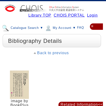
Library TOP
CHOIS PORTAL
Login
≡
FAQ
Catalogue Search ▼
My Account ▼
Bibliography Details
Back to previous
image by
Related Information<<
BookPlus