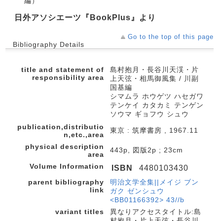
編）
日外アソシエーツ『BookPlus』より
Go to the top of this page
Bibliography Details
title and statement of
島村抱月・長谷川天渓・片
responsibility area
上天弦・相馬御風集 / 川副
国基編
シマムラ ホウゲツ ハセガワ
テンケイ カタカミ テンゲン
ソウマ ギョフウ シュウ
publication,distributio
東京 : 筑摩書房 , 1967.11
n,etc.,area
physical description
443p, 図版2p ; 23cm
area
Volume Information
ISBN
4480103430
parent bibliography
明治文学全集||メイジ ブン
link
ガク ゼンシュウ
<BB01166392> 43//b
variant titles
異なりアクセスタイトル:島
村抱月・片上天弦・長谷川