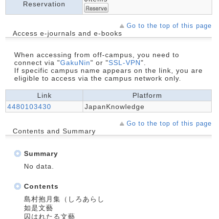
Reservation
Go to the top of this page
Access e-journals and e-books
When accessing from off-campus, you need to
connect via "
GakuNin
" or "
SSL-VPN
".
If specific campus name appears on the link, you are
eligible to access via the campus network only.
Link
Platform
4480103430
JapanKnowledge
Go to the top of this page
Contents and Summary
Summary
No data.
Contents
島村抱月集（しろあらし
如是文藝
囚はれたる文藝