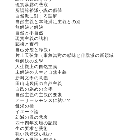
現實暴露の悲哀
所謂餘裕派小説の價値
自然派に對する誤解
自然主義と本能滿足主義との別
無解決と解決
自然と不自然
現實主義の諸相
藝術と實行
自己分裂と静觀）
片上天弦集（事象當對の感味と俳諧派の新領域
無解決の文學
人生觀上の自然主義
未解決の人生と自然主義
新興文學の意義
田山花袋氏の自然主義
自己の為めの文學
自然主義の主觀的要素
アーサーシモンスに就いて
飢渇の極
イエーツ論
幻滅の眞の悲哀
四十四年文壇の記憶
生の要求と藝術
強い執着深い味ひ
告白と批評と創造と