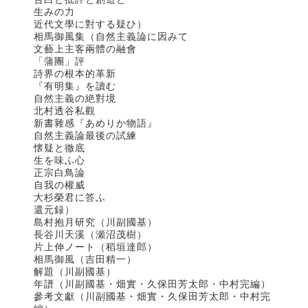
生みの力
近代文學に對する疑ひ）
相馬御風集（自然主義論に因みて
文藝上主客兩體の融會
「蒲團」評
詩界の根本的革新
『有明集』を讀む
自然主義の絶對境
北村透谷私觀
新書雜感『あめりか物語』
自然主義論最後の試練
懐疑と徹底
生を味ふ心
正宗白鳥論
自我の權威
大杉榮君に答ふ
還元録）
島村抱月研究（川副國基）
長谷川天溪（瀬沼茂樹）
片上伸ノート（稻垣達郎）
相馬御風（吉田精一）
解題（川副國基）
年譜（川副國基・畑實・久保田芳太郎・中村完編）
參考文獻（川副國基・畑實・久保田芳太郎・中村完