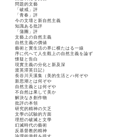
問題的文藝
「破戒」評
「青春」評
今の文壇と新自然主義
知識ある批評
「蒲團」評
文藝上の自然主義
自然主義の價値
藝術と實生活の界に横たはる一線
序に代へて人生觀上の自然主義を論ず
懐疑と告白
現實主義の分化と新及深
渡英滞英日記）
長谷川天溪集（美的生活とハ何ぞや
新思潮とは何ぞや
自然主義とは何ぞや
不自然は果して美か
解決なき創作物
批評の本領
研究的精神の欠乏
文學の試驗的方面
理想の破滅と文學
幻滅時代の藝術
反基督教的精神
論理的遊戯を排す