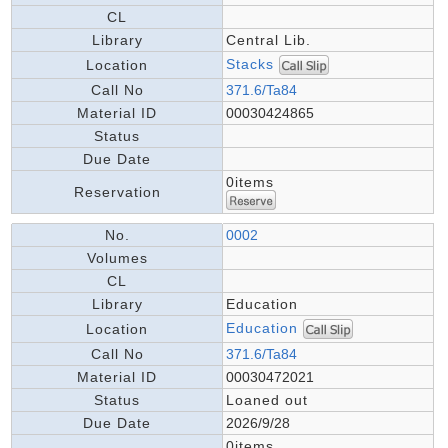
CL
Library
Central Lib.
Stacks
Location
Call No
371.6/Ta84
Material ID
00030424865
Status
Due Date
0items
Reservation
No.
0002
Volumes
CL
Library
Education
Education
Location
Call No
371.6/Ta84
Material ID
00030472021
Status
Loaned out
Due Date
2026/9/28
0items