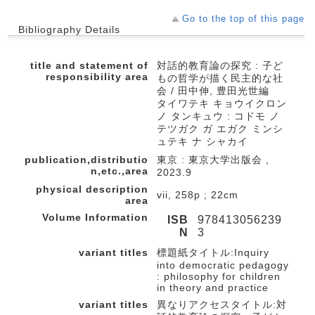
Go to the top of this page
Bibliography Details
title and statement of
対話的教育論の探究 : 子ど
responsibility area
もの哲学が描く民主的な社
会 / 田中伸, 豊田光世編
タイワテキ キョウイクロン
ノ タンキュウ : コドモ ノ
テツガク ガ エガク ミンシ
ュテキ ナ シャカイ
publication,distributio
東京 : 東京大学出版会 ,
n,etc.,area
2023.9
physical description
vii, 258p ; 22cm
area
Volume Information
ISB
978413056239
N
3
variant titles
標題紙タイトル:Inquiry
into democratic pedagogy
: philosophy for children
in theory and practice
variant titles
異なりアクセスタイトル:対