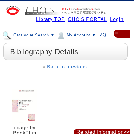
Library TOP
CHOIS PORTAL
Login
≡
FAQ
Catalogue Search ▼
My Account ▼
Bibliography Details
Back to previous
image by
Related Information<<
BookPlus