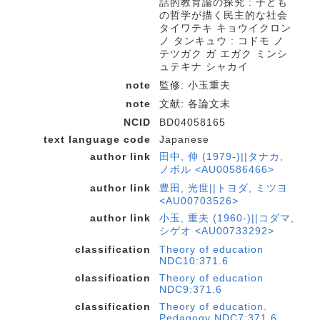
話的教育論の探究 : 子ども
の哲学が描く民主的な社会
タイワテキ キョウイクロン
ノ タンキュウ : コドモ ノ
テツガク ガ エガク ミンシ
ュテキナ シャカイ
note
監修: 小玉重夫
note
文献: 各論文末
NCID
BD04058165
text language code
Japanese
author link
田中, 伸 (1979-)||タナカ,
ノボル <AU00586466>
author link
豊田, 光世||トヨダ, ミツヨ
<AU00703526>
author link
小玉, 重夫 (1960-)||コダマ,
シゲオ <AU00733292>
classification
Theory of education
NDC10:371.6
classification
Theory of education
NDC9:371.6
classification
Theory of education.
Pedagogy NDC7:371.6