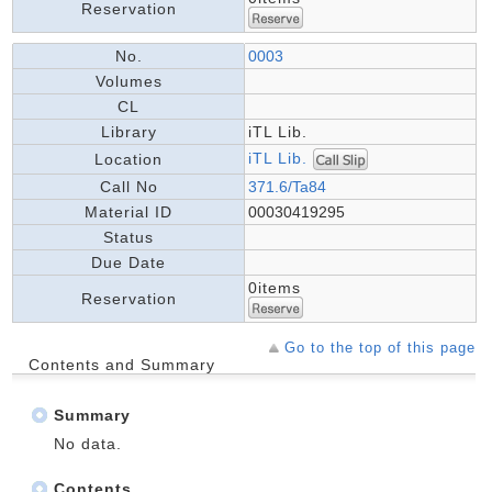
Reservation
No.
0003
Volumes
CL
Library
iTL Lib.
iTL Lib.
Location
Call No
371.6/Ta84
Material ID
00030419295
Status
Due Date
0items
Reservation
Go to the top of this page
Contents and Summary
Summary
No data.
Contents