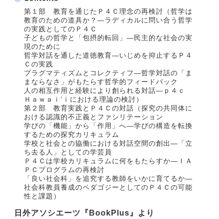
第１部 教育を通じたＰ４Ｃ理念の再検討（哲学は
教育のための道具か？―ラディカルに問い合う哲学
の実践としてのＰ４Ｃ
子どもの哲学と「包摂的転回」―民主的な社会の実
現のために
哲学対話を通した道徳教育―いじめを抑止するＰ４
Ｃの実践
プラグマティズムとコレクティフ―哲学対話の「ま
まならなさ」がもたらす哲学的フィードバック
人の相互作用と経験により創られる対話―ｐ４ｃ
Ｈａｗａｉ’ｉにおける理論の検討）
第２部 教育実践とＰ４Ｃの対話（探究の共同体に
おける認識的不正義とファシリテーション
学びの「機能」から「作用」へ―学びの構造を転換
するための探究カリキュラム
学校と社会との協働における対話空間の創出―「立
ち去る人」としての学芸員
Ｐ４Ｃは学校カリキュラムに何をもたらすか―ＩＡ
ＰＣプログラムの再検討
「良い社会科」を追究する教師をいかに育てるか―
社会科教員養成のペダゴジーとしてのＰ４Ｃの可能
性と課題）
日外アソシエーツ『BookPlus』より