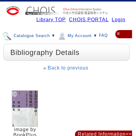
Library TOP
CHOIS PORTAL
Login
≡
FAQ
Catalogue Search ▼
My Account ▼
Bibliography Details
Back to previous
image by
Related Information<<
BookPlus