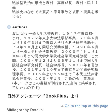
戦後型政治の形成と農村―高度成長・農村・民主主
義
戦後史のなかで大震災・原発事故と復旧・復興を考
える）
Authors
渡辺 治：一橋大学名誉教授。１９４７年東京都生
まれ。１９７２年東京大学法学部卒業、７３年４月
より７９年３月まで東京大学社会科学研究所助手、
７９年１０月より同研究所助教授、１９９０年４月
より一橋大学社会学部教授、２０００年４月より１
０年３月まで同大学大学院社会学研究科教授、この
間、２００４年１２月より０６年１１月まで同大学
院社会学研究科長・社会学部長、２０１０年名誉教
授。２００１年より１０年まで東京自治問題研究所
理事長。２０１２年より１５年まで日本民主法律家
協会理事長。２００４年より「九条の会」事務局
(本データはこの書籍が刊行された当時に掲載され
ていたものです)
日外アソシエーツ『BookPlus』より
Go to the top of this page
Bibliography Details