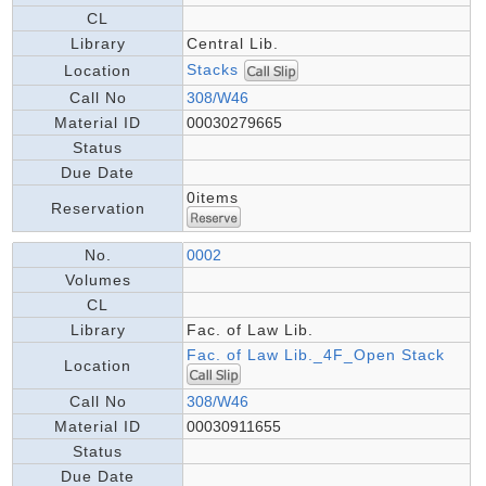
CL
Library
Central Lib.
Stacks
Location
Call No
308/W46
Material ID
00030279665
Status
Due Date
0items
Reservation
No.
0002
Volumes
CL
Library
Fac. of Law Lib.
Fac. of Law Lib._4F_Open Stack
Location
Call No
308/W46
Material ID
00030911655
Status
Due Date