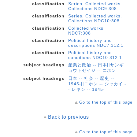
classification
Series. Collected works.
Collections NDC9:308
classification
Series. Collected works.
Collections NDC10:308
classification
Collected works
NDC7:308
classification
Political history and
descriptions NDC7:312.1
classification
Political history and
conditions NDC10:312.1
subject headings
産業と政治 -- 日本||サンギ
ョウトセイジ -- ニホン
subject headings
日本 -- 社会 -- 歴史 --
1945-||ニホン -- シャカイ -
- レキシ -- 1945-
Go to the top of this page
Back to previous
Go to the top of this page