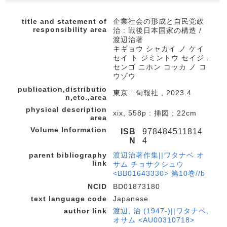
title and statement of
企業社会の形成と自民党政
responsibility area
治 : 戦後日本国家の構造 /
渡辺治著
キギョウ シャカイ ノ ケイ
セイ ト ジミントウ セイジ :
センゴ ニホン コッカ ノ コ
ウゾウ
publication,distributio
東京 : 旬報社 , 2023.4
n,etc.,area
physical description
xix, 558p : 挿図 ; 22cm
area
Volume Information
ISB
978484511814
N
4
parent bibliography
渡辺治著作集||ワタナベ オ
link
サム チョサクシュウ
<BB01643330> 第10巻//b
NCID
BD01873180
text language code
Japanese
author link
渡辺, 治 (1947-)||ワタナベ,
オサム <AU00310718>