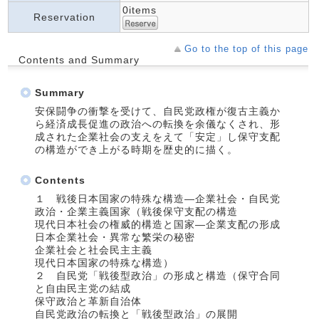
0items
Reservation
Go to the top of this page
Contents and Summary
Summary
安保闘争の衝撃を受けて、自民党政権が復古主義か
ら経済成長促進の政治への転換を余儀なくされ、形
成された企業社会の支えをえて「安定」し保守支配
の構造ができ上がる時期を歴史的に描く。
Contents
１ 戦後日本国家の特殊な構造―企業社会・自民党
政治・企業主義国家（戦後保守支配の構造
現代日本社会の権威的構造と国家―企業支配の形成
日本企業社会・異常な繁栄の秘密
企業社会と社会民主主義
現代日本国家の特殊な構造）
２ 自民党「戦後型政治」の形成と構造（保守合同
と自由民主党の結成
保守政治と革新自治体
自民党政治の転換と「戦後型政治」の展開