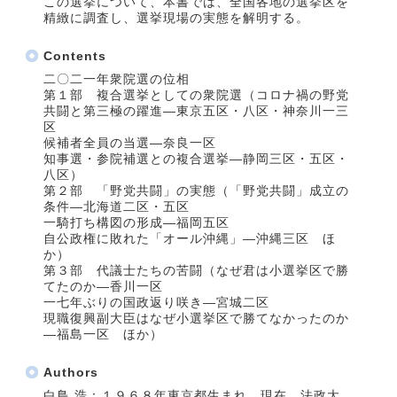
この選挙について、本書では、全国各地の選挙区を
精緻に調査し、選挙現場の実態を解明する。
Contents
二〇二一年衆院選の位相
第１部 複合選挙としての衆院選（コロナ禍の野党
共闘と第三極の躍進―東京五区・八区・神奈川一三
区
候補者全員の当選―奈良一区
知事選・参院補選との複合選挙―静岡三区・五区・
八区）
第２部 「野党共闘」の実態（「野党共闘」成立の
条件―北海道二区・五区
一騎打ち構図の形成―福岡五区
自公政権に敗れた「オール沖縄」―沖縄三区 ほ
か）
第３部 代議士たちの苦闘（なぜ君は小選挙区で勝
てたのか―香川一区
一七年ぶりの国政返り咲き―宮城二区
現職復興副大臣はなぜ小選挙区で勝てなかったのか
―福島一区 ほか）
Authors
白鳥 浩：１９６８年東京都生まれ。現在、法政大