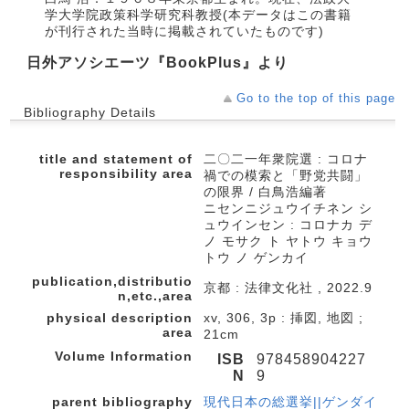
学大学院政策科学研究科教授(本データはこの書籍
が刊行された当時に掲載されていたものです)
日外アソシエーツ『BookPlus』より
Go to the top of this page
Bibliography Details
title and statement of
二〇二一年衆院選 : コロナ
responsibility area
禍での模索と「野党共闘」
の限界 / 白鳥浩編著
ニセンニジュウイチネン シ
ュウインセン : コロナカ デ
ノ モサク ト ヤトウ キョウ
トウ ノ ゲンカイ
publication,distributio
京都 : 法律文化社 , 2022.9
n,etc.,area
physical description
xv, 306, 3p : 挿図, 地図 ;
area
21cm
Volume Information
ISB
978458904227
N
9
parent bibliography
現代日本の総選挙||ゲンダイ