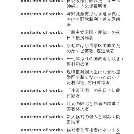
contents of works
自公政権に敗れた「オール
沖縄」 / 久保慶明著
contents of works
与野党激突型なき選挙戦に
おける野党勝利 / 芦立秀朗
著
contents of works
「民主党王国・愛知」の落
日 / 後房雄著
contents of works
なぜ君は小選挙区で勝てた
のか / 堤英敬, 森道哉著
contents of works
一七年ぶりの国政返り咲き /
河村和徳著
contents of works
現職復興副大臣はなぜ小選
挙区で勝てなかったのか /
河村和徳, 竹田香織著
contents of works
「小沢王国」の落日 / 伊藤
裕顕著
contents of works
辻元の敗北と維新の躍進 /
善教将大著
contents of works
新人候補の強みと弱み / 岡
田浩著
contents of works
候補者と有権者はネットを