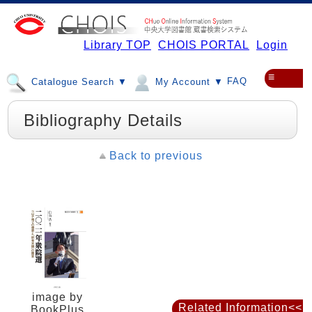
Library TOP
CHOIS PORTAL
Login
≡
FAQ
Catalogue Search ▼
My Account ▼
Bibliography Details
Back to previous
image by
Related Information<<
BookPlus