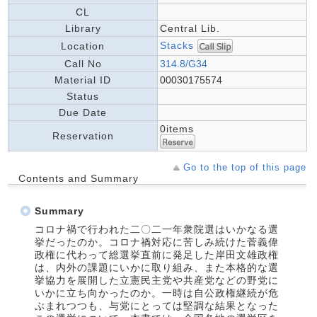
CL
Library
Central Lib.
Stacks
Location
Call No
314.8/G34
Material ID
00030175574
Status
Due Date
0items
Reservation
Go to the top of this page
Contents and Summary
Summary
コロナ禍で行われた二〇二一年衆院選はいかなる選
挙だったのか。コロナ禍対応に苦しみ続けた菅義偉
政権に代わって総選挙直前に発足した岸田文雄政権
は、内外の課題にいかに取り組み、また本格的な選
挙協力を展開した立憲民主党や共産党などの野党に
いかに立ち向かったのか。一時は自公政権継続が危
ぶまれつつも、与党にとっては堅調な結果となった