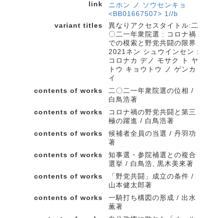
link
ニホン ノ ソウセンキョ
<BB01667507> 1//b
variant titles
異なりアクセスタイトル:二
〇二一年衆院選 : コロナ禍
での模索と野党共闘の限界
2021ネン シュウインセン :
コロナカ デノ モサク ト ヤ
トウ キョウトウ ノ ゲンカ
イ
contents of works
二〇二一年衆院選の位相 /
白鳥浩著
contents of works
コロナ禍の野党共闘と第三
極の躍進 / 白鳥浩著
contents of works
候補者全員の当選 / 丹羽功
著
contents of works
知事選・参院補選との複合
選挙 / 白鳥浩, 黒木美來著
contents of works
「野党共闘」成立の条件 /
山本健太郎著
contents of works
一騎打ち構図の形成 / 出水
薫著