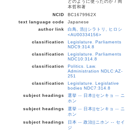
どのように使ったのか / 岡
本哲和著
NCID
BC1679962X
text language code
Japanese
author link
白鳥, 浩||シラトリ, ヒロシ
<AU00334156>
classification
Legislature. Parliaments
NDC9:314.8
classification
Legislature. Parliaments
NDC10:314.8
classification
Politics. Law.
Administration NDLC:AZ-
251
classification
Legislature. Legislative
bodies NDC7:314.8
subject headings
選挙 -- 日本||センキョ -- ニ
ホン
subject headings
選挙 -- 日本||センキョ -- ニ
ホン
subject headings
日本 -- 政治||ニホン -- セイ
ジ