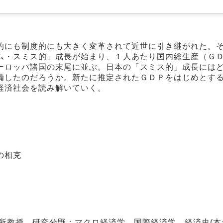
的にも制度的にも大きく変革されて近世に引き継がれた。
ム・スミス的」成長が始まり、１人あたり国内総生産（Ｇ
ーロッパ諸国の末尾に並ぶ。日本の「スミス的」成長には
備したのだろうか。新たに推定されたＧＤＰをはじめとす
経済社会を読み解いていく。
の相克
所教授。研究分野：マクロ経済学、国際経済学、経済史(本