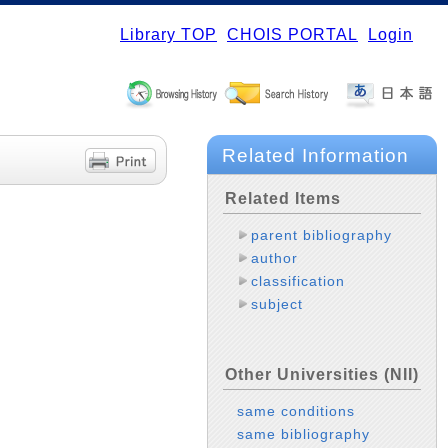
Library TOP
CHOIS PORTAL
Login
Related Information
Related Items
parent bibliography
author
classification
subject
Other Universities (NII)
same conditions
same bibliography