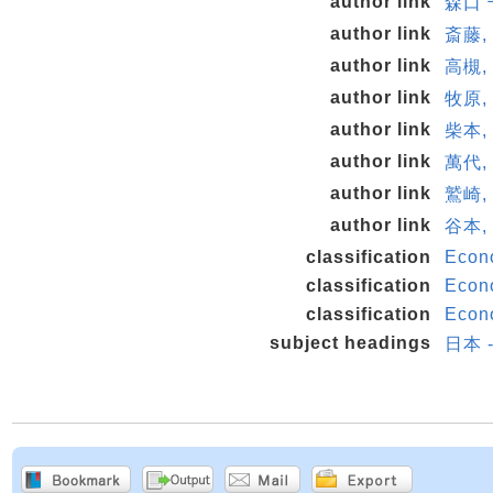
author link
森口 
author link
斎藤, 
author link
高槻, 
author link
牧原,
author link
柴本,
author link
萬代, 
author link
鷲崎,
author link
谷本, 
classification
Econo
classification
Econo
classification
Econo
subject headings
日本 