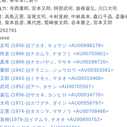
文献: 各章末にあり
力: 寺西重郎, 宮本又郎, 阿部武司, 坂根嘉弘, 川口大司
: 高島正憲, 深尾京司, 今村直樹, 中林真幸, 森口千晶, 斎藤修
, 柴本昌彦, 萬代悠, 鷲崎俊太郎, 谷本雅之, 宮本又郎
202791
nese
京司 (1956-)||フカオ, キョウジ <AU00696178>
尚史 (1966-)||ナカムラ, ナオフミ <AU00703901>
真幸 (1969-)||ナカバヤシ, マサキ <AU00296720>
 重郎 (1942-)||テラニシ, ジュウロウ <AU00303391>
又郎 (1943-)||ミヤモト, マタオ <AU00310468>
武司 (1952-)||アベ, タケシ <AU00705507>
嘉弘 (1956-)||サカネ, ヨシヒロ <AU00034770>
大司 (1971-)||カワグチ, ダイジ <AU00556797>
正憲 (1974-)||タカシマ, マサノリ <AU00708466>
直樹(1979-)||イマムラ, ナオキ <AU00650752>