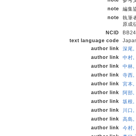
参考
note
編集協
note
執筆者
原成征
NCID
BB24
text language code
Japa
author link
深尾, 
author link
中村, 
author link
中林, 
author link
寺西,
author link
宮本, 
author link
阿部, 
author link
坂根, 
author link
川口, 
author link
高島, 
author link
今村, 