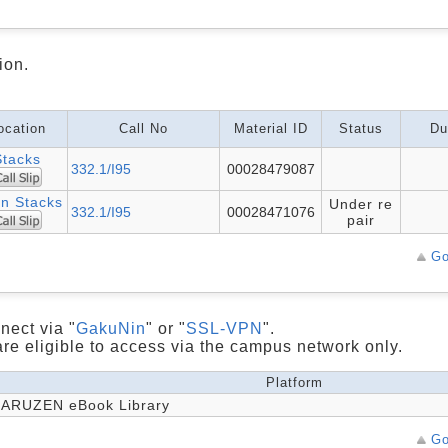
ion.
ocation
Call No
Material ID
Status
Du
Stacks
332.1/I95
00028479087
n Stacks
Under re
332.1/I95
00028471076
pair
Go
nect via "
GakuNin
" or "
SSL-VPN
".
are eligible to access via the campus network only.
Platform
ARUZEN eBook Library
Go