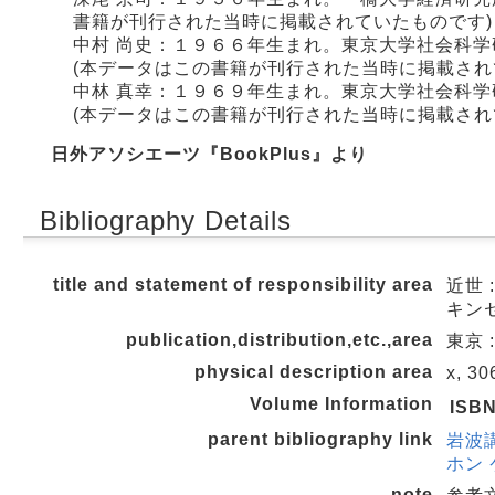
書籍が刊行された当時に掲載されていたものです)
中村 尚史：１９６６年生まれ。東京大学社会科
(本データはこの書籍が刊行された当時に掲載され
中林 真幸：１９６９年生まれ。東京大学社会科
(本データはこの書籍が刊行された当時に掲載され
日外アソシエーツ『BookPlus』より
Bibliography Details
title and statement of responsibility area
近世 
キンセ
publication,distribution,etc.,area
東京 :
physical description area
x, 30
Volume Information
ISB
parent bibliography link
岩波講
ホン 
note