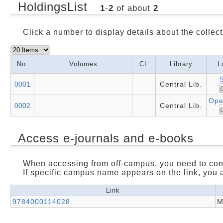
HoldingsList
1
-
2
of about
2
Click a number to display details about the collect
No.
Volumes
CL
Library
L
0001
Central Lib.
Ope
0002
Central Lib.
Access e-journals and e-books
When accessing from off-campus, you need to con
If specific campus name appears on the link, you 
Link
9784000114028
M