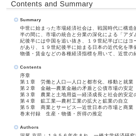
Contents and Summary
Summary
中世に始まった市場経済社会は、戦国時代に構造
半の間に、市場の統合と分業の深化による「アダ
紀後半には中国を追い抜き、１９世紀半ばにはヨ
があり、１９世紀後半に始まる日本の近代化を準
物価・賃金などの各種経済指標を用いて、近世の
Contents
序章
第１章 労働と人口―人口と都市化、移動と就業
第２章 金融―農業金融の矛盾と公債市場の安定
第３章 農業と土地用益―経済成長と社会的安定
第４章 鉱工業―農村工業の拡大と鉱業の自立
第５章 商業とサービス―近世日本の市場と商業
巻末付録 生産・物価・所得の推定
Authors
深尾 京司：１９５６年生まれ。一橋大学経済研究