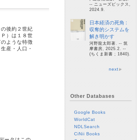
-- ニューズピックス,
2024.9.
日本経済の死角 :
その後約２世紀
収奪的システムを
ＤＰ）は１８世
解き明かす
どのような特徴
河野龍太郎著. -- 筑
る生産・人口・
摩書房, 2025.2. --
(ちくま新書 ; 1840).
next
Other Databases
Google Books
WorldCat
NDLSearch
CiNii Books
データはこの