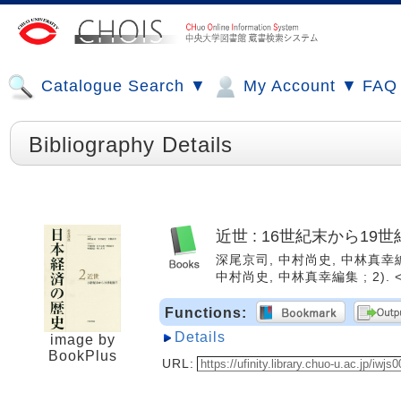
Catalogue Search ▼
My Account ▼
FAQ
Bibliography Details
近世 : 16世紀末から19
深尾京司, 中村尚史, 中林真幸編. 
中村尚史, 中林真幸編集 ; 2). <
Functions:
Details
image by
BookPlus
URL: