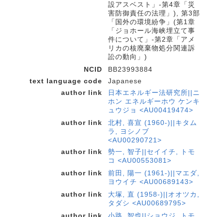
設アスベスト」-第4章「災
害防御責任の法理」), 第3部
「国外の環境紛争」(第1章
「ジョホール海峡埋立て事
件について」-第2章「アメ
リカの核廃棄物処分関連訴
訟の動向」)
NCID
BB23993884
text language code
Japanese
author link
日本エネルギー法研究所||ニ
ホン エネルギーホウ ケンキ
ュウジョ <AU00419474>
author link
北村, 喜宣 (1960-)||キタム
ラ, ヨシノブ
<AU00290721>
author link
勢一, 智子||セイイチ, トモ
コ <AU00553081>
author link
前田, 陽一 (1961-)||マエダ,
ヨウイチ <AU00689143>
author link
大塚, 直 (1958-)||オオツカ,
タダシ <AU00689795>
author link
小路, 智也||ショウジ, トモ