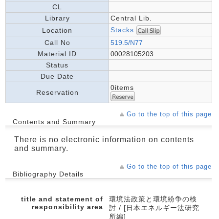
CL
Library
Central Lib.
Stacks
Location
Call No
519.5/N77
Material ID
00028105203
Status
Due Date
0items
Reservation
Go to the top of this page
Contents and Summary
There is no electronic information on contents
and summary.
Go to the top of this page
Bibliography Details
title and statement of
環境法政策と環境紛争の検
responsibility area
討 / [日本エネルギー法研究
所編]