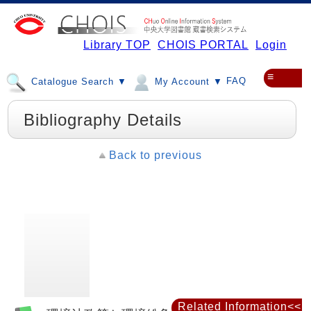
Library TOP
CHOIS PORTAL
Login
≡
FAQ
Catalogue Search ▼
My Account ▼
Bibliography Details
Back to previous
Related Information<<