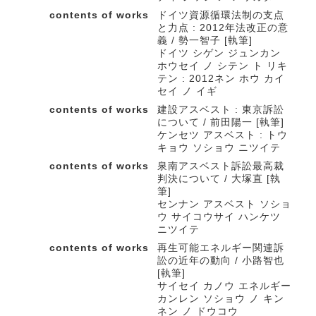
contents of works
ドイツ資源循環法制の支点
と力点 : 2012年法改正の意
義 / 勢一智子 [執筆]
ドイツ シゲン ジュンカン
ホウセイ ノ シテン ト リキ
テン : 2012ネン ホウ カイ
セイ ノ イギ
contents of works
建設アスベスト : 東京訴訟
について / 前田陽一 [執筆]
ケンセツ アスベスト : トウ
キョウ ソショウ ニツイテ
contents of works
泉南アスベスト訴訟最高裁
判決について / 大塚直 [執
筆]
センナン アスベスト ソショ
ウ サイコウサイ ハンケツ
ニツイテ
contents of works
再生可能エネルギー関連訴
訟の近年の動向 / 小路智也
[執筆]
サイセイ カノウ エネルギー
カンレン ソショウ ノ キン
ネン ノ ドウコウ