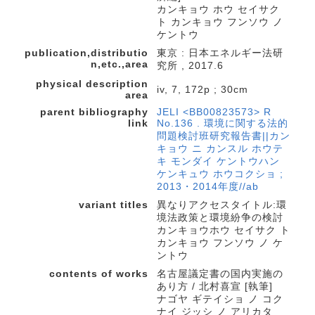
カンキョウ ホウ セイサク
ト カンキョウ フンソウ ノ
ケントウ
publication,distributio
東京 : 日本エネルギー法研
n,etc.,area
究所 , 2017.6
physical description
iv, 7, 172p ; 30cm
area
parent bibliography
JELI <BB00823573> R
link
No.136 . 環境に関する法的
問題検討班研究報告書||カン
キョウ ニ カンスル ホウテ
キ モンダイ ケントウハン
ケンキュウ ホウコクショ ;
2013・2014年度//ab
variant titles
異なりアクセスタイトル:環
境法政策と環境紛争の検討
カンキョウホウ セイサク ト
カンキョウ フンソウ ノ ケ
ントウ
contents of works
名古屋議定書の国内実施の
あり方 / 北村喜宣 [執筆]
ナゴヤ ギテイショ ノ コク
ナイ ジッシ ノ アリカタ