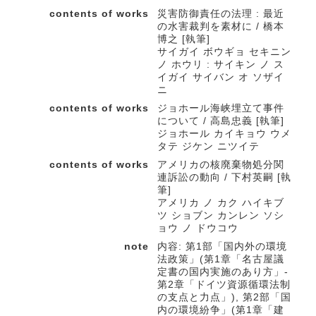
contents of works
災害防御責任の法理 : 最近
の水害裁判を素材に / 橋本
博之 [執筆]
サイガイ ボウギョ セキニン
ノ ホウリ : サイキン ノ ス
イガイ サイバン オ ソザイ
ニ
contents of works
ジョホール海峡埋立て事件
について / 高島忠義 [執筆]
ジョホール カイキョウ ウメ
タテ ジケン ニツイテ
contents of works
アメリカの核廃棄物処分関
連訴訟の動向 / 下村英嗣 [執
筆]
アメリカ ノ カク ハイキブ
ツ ショブン カンレン ソシ
ョウ ノ ドウコウ
note
内容: 第1部「国内外の環境
法政策」(第1章「名古屋議
定書の国内実施のあり方」-
第2章「ドイツ資源循環法制
の支点と力点」), 第2部「国
内の環境紛争」(第1章「建