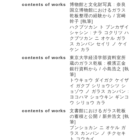
contents of works
博物館と文化財写真 : 奈良
国立博物館におけるガラス
乾板整理の経験から / 宮崎
幹子 [執筆]
ハクブツカン ト ブンカザイ
シャシン : ナラ コクリツ ハ
クブツカン ニ オケル ガラ
ス カンパン セイリ ノ ケイ
ケン カラ
contents of works
東京大学経済学部資料室所
蔵のガラス乾板 : 横濱正金
銀行資料から / 小島浩之 [執
筆]
トウキョウ ダイガク ケイザ
イ ガクブ シリョウシツ シ
ョゾウ ノ ガラス カンパン :
ヨコハマ ショウキン ギンコ
ウ シリョウ カラ
contents of works
文書館におけるガラス乾板
の蓄積と公開 / 新井浩文 [執
筆]
ブンショカン ニ オケル ガ
ラス カンパン ノ チクセキ
ト コウカイ