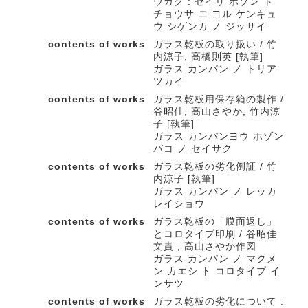
ウガク : セイリ ホゾン ト
チョウサ ニ ヨル ケンキュ
ウ シゲンカ ノ ジッサイ
contents of works
ガラス乾板の取り扱い / 竹
内涼子, 高橋則英 [執筆]
ガラス カンパン ノ トリア
ツカイ
contents of works
ガラス乾板用保存箱の製作 /
谷昭佳, 高山さやか, 竹内涼
子 [執筆]
ガラス カンパンヨウ ホゾン
バコ ノ セイサク
contents of works
ガラス乾板の劣化例証 / 竹
内涼子 [執筆]
ガラス カンパン ノ レッカ
レイショウ
contents of works
ガラス乾板の「膜面返し」
とコロタイプ印刷 / 谷昭佳
文責 ; 高山さやか作図
ガラス カンパン ノ マクメ
ン カエシ ト コロタイプ イ
ンサツ
contents of works
ガラス乾板の劣化について :