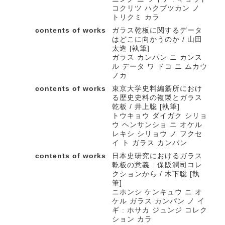
コクリツ ハクブツカン ノ
トリクミ カラ
contents of works
ガラス乾板に関するデータ
はどこに向かうのか / 山田
太造 [執筆]
ガラス カンパン ニ カンス
ル データ ワ ドコ ニ ムカウ
ノカ
contents of works
東京大学史料編纂所におけ
る歴史史料の複製とガラス
乾板 / 井上聡 [執筆]
トウキョウ ダイガク シリョ
ウ ヘンサンショ ニ オケル
レキシ シリョウ ノ フクセ
イ ト ガラス カンパン
contents of works
日本史研究におけるガラス
乾板の意義 : 保阪潤司コレ
クションから / 木下聡 [執
筆]
ニホンシ ケンキュウ ニ オ
ケル ガラス カンパン ノ イ
ギ : ホサカ ジュンジ コレク
ション カラ