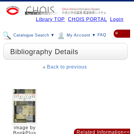
Library TOP
CHOIS PORTAL
Login
≡
FAQ
Catalogue Search ▼
My Account ▼
Bibliography Details
Back to previous
image by
Related Information<<
BookPlus