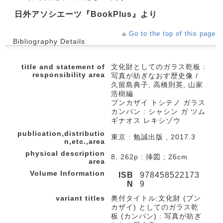
日外アソシエーツ『BookPlus』より
Go to the top of this page
Bibliography Details
title and statement of
文化財としてのガラス乾板 :
responsibility area
写真が紡ぎなおす歴史像 /
久留島典子, 高橋則英, 山家
浩樹編
ブンカザイ トシテノ ガラス
カンパン : シャシン ガ ツム
ギナオス レキシゾウ
publication,distributio
東京 : 勉誠出版 , 2017.3
n,etc.,area
physical description
8, 262p : 挿図 ; 26cm
area
Volume Information
ISB
978458522173
N
9
variant titles
奥付タイトル:文化財 (ブン
カザイ) としてのガラス乾
板 (カンパン) : 写真が紡ぎ