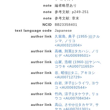
note
編者略歴あり
note
参考文献: p249-251
note
参考文献: 章末
NCID
BB23358401
text language code
Japanese
author link
久留島, 典子 (1955-)||クル
シマ, ノリコ
<AU00321004>
author link
高橋, 則英||タカハシ, ノリ
ヒデ <AU00699501>
author link
山家, 浩樹 (1960-)||ヤンべ,
コウキ <AU00711653>
author link
谷, 昭佳||タニ, アキヨシ
<AU00712729>
author link
白岩, 洋子||シライワ, ヨウ
コ <AU00692544>
author link
竹内, 涼子||タケウチ, リョ
ウコ <AU00708434>
author link
高山, さやか||タカヤマ, サ
ヤカ <AU00701301>