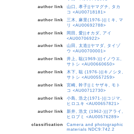
author link
山口, 孝子||ヤマグチ, タカ
コ <AU00718181>
author link
三木, 麻里(1976-)||ミキ, マ
リ <AU00692788>
author link
岡田, 愛||オカダ, アイ
<AU00706922>
author link
山田, 太造||ヤマダ, タイゾ
ウ <AU00700001>
author link
井上, 聡(1969-)||イノウエ,
サトシ <AU00660650>
author link
木下, 聡 (1976-)||キノシタ,
サトシ <AU00557259>
author link
宮崎, 幹子||ミヤザキ, モト
コ <AU00712730>
author link
小島, 浩之(1971-)||コジマ,
ヒロユキ <AU00657821>
author link
新井, 浩文 (1962-)||アライ,
ヒロブミ <AU00576289>
classification
Camera and photographic
materials NDC9:742.2