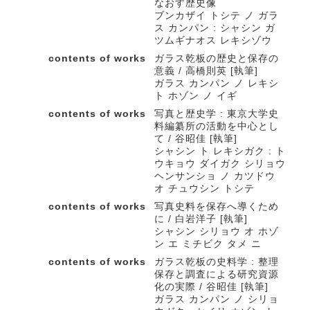
なおす歴史像
ブンカザイ トシテ ノ ガラ
ス カンパン : シャシン ガ
ツムギナオス レキシゾウ
contents of works
ガラス乾板の歴史と保存の
意義 / 高橋則英 [執筆]
ガラス カンパン ノ レキシ
ト ホゾン ノ イギ
contents of works
写真と歴史学 : 東京大学史
料編纂所の活動を中心とし
て / 谷昭佳 [執筆]
シャシン ト レキシガク : ト
ウキョウ ダイガク シリョウ
ヘンサンショ ノ カツドウ
オ チュウシン トシテ
contents of works
写真史料を保存へ導くため
に / 白岩洋子 [執筆]
シャシン シリョウ オ ホゾ
ン エ ミチビク タメ ニ
contents of works
ガラス乾板の史料学 : 整理
保存と調査による研究資源
化の実際 / 谷昭佳 [執筆]
ガラス カンパン ノ シリョ