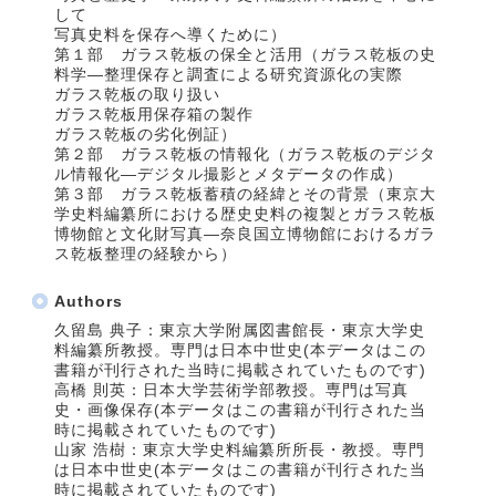
して
写真史料を保存へ導くために）
第１部 ガラス乾板の保全と活用（ガラス乾板の史
料学―整理保存と調査による研究資源化の実際
ガラス乾板の取り扱い
ガラス乾板用保存箱の製作
ガラス乾板の劣化例証）
第２部 ガラス乾板の情報化（ガラス乾板のデジタ
ル情報化―デジタル撮影とメタデータの作成）
第３部 ガラス乾板蓄積の経緯とその背景（東京大
学史料編纂所における歴史史料の複製とガラス乾板
博物館と文化財写真―奈良国立博物館におけるガラ
ス乾板整理の経験から）
Authors
久留島 典子：東京大学附属図書館長・東京大学史
料編纂所教授。専門は日本中世史(本データはこの
書籍が刊行された当時に掲載されていたものです)
高橋 則英：日本大学芸術学部教授。専門は写真
史・画像保存(本データはこの書籍が刊行された当
時に掲載されていたものです)
山家 浩樹：東京大学史料編纂所所長・教授。専門
は日本中世史(本データはこの書籍が刊行された当
時に掲載されていたものです)