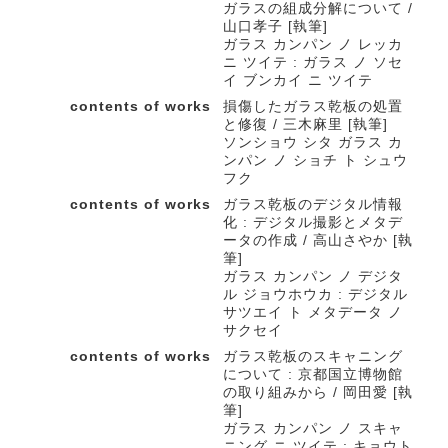
ガラスの組成分解について /
山口孝子 [執筆]
ガラス カンパン ノ レッカ
ニ ツイテ : ガラス ノ ソセ
イ ブンカイ ニ ツイテ
contents of works
損傷したガラス乾板の処置
と修復 / 三木麻里 [執筆]
ソンショウ シタ ガラス カ
ンパン ノ ショチ ト シュウ
フク
contents of works
ガラス乾板のデジタル情報
化 : デジタル撮影とメタデ
ータの作成 / 高山さやか [執
筆]
ガラス カンパン ノ デジタ
ル ジョウホウカ : デジタル
サツエイ ト メタデータ ノ
サクセイ
contents of works
ガラス乾板のスキャニング
について : 京都国立博物館
の取り組みから / 岡田愛 [執
筆]
ガラス カンパン ノ スキャ
ニング ニ ツイテ : キョウト