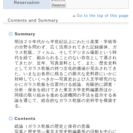
Reservation
Go to the top of this page
Contents and Summary
Summary
明治２０年代から半世紀以上にわたり産業・学術等
の分野を問わず、広く活用されてきた記録媒体、ガ
ラス乾版。フィルム、そしてデジタル撮影という時
代を経て、顧みられることのない存在として遇され
てきたが、近年、写真資料として、また、歴史史料
としてガラス乾板の持つ文化的価値が見出されてき
た。いまなお各所に残るこの膨大な史料群にいかに
対峙していくべきか―写真史および人文学研究のな
かにガラス乾板を位置付ける総論、先駆的に調査・
分析・保全を続けてきた東京大学史料編纂所ほか、
同様の取り組みを進める諸機関の手法を提示する各
論を通じて、総合的なガラス乾版の史科学を構築す
る。
Contents
総論（ガラス乾板の歴史と保存の意義
写真と歴史学―東京大学史料編纂所の活動を中心に