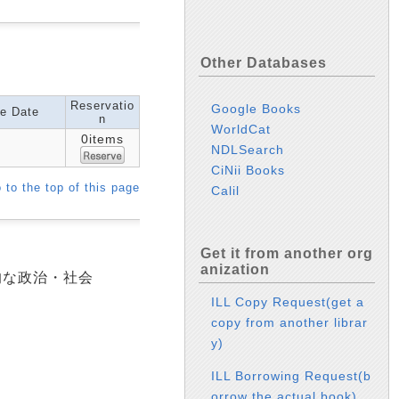
Other Databases
Reservatio
Google Books
e Date
n
WorldCat
0items
NDLSearch
CiNii Books
 to the top of this page
Calil
Get it from another org
anization
的な政治・社会
ILL Copy Request(get a
copy from another librar
y)
ILL Borrowing Request(b
orrow the actual book)