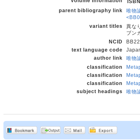
Volume Information
ISB
parent bibliography link
唯物論
<BB0
variant titles
異な
ブンカ
NCID
BB22
text language code
Japa
author link
唯物論
classification
Meta
classification
Meta
classification
Meta
subject headings
唯物