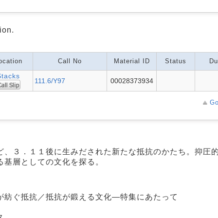
ion.
ocation
Call No
Material ID
Status
Du
Stacks
111.6/Y97
00028373934
Go
ど、３．１１後に生みだされた新たな抵抗のかたち。抑圧
る基層としての文化を探る。
が紡ぐ抵抗／抵抗が鍛える文化―特集にあたって
ス