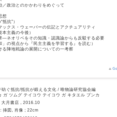
動／政治とのかかわりをめぐって
思想
“抵抗”）
マックス・ウェーバーの伝記とアクチュアリティ
資本主義の今後）
撃―ネオリベをその知識・認識論からも反駁する必要
和」の視点から『民主主義を学習する』を読む）
ける陣地戦論の展開についての一考察
Go
が紡ぐ抵抗/抵抗が鍛える文化 / 唯物論研究協会編
 ガ ツムグ テイコウ テイコウ ガ キタエル ブンカ
 大月書店 , 2016.10
 : 挿図, 肖像 ; 22cm