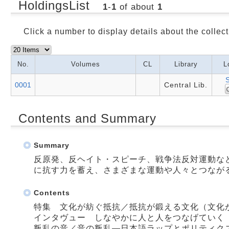
HoldingsList
1
-
1
of about
1
Click a number to display details about the collect
No.
Volumes
CL
Library
L
0001
Central Lib.
Contents and Summary
Summary
反原発、反ヘイト・スピーチ、戦争法反対運動な
に抗す力を蓄え、さまざまな運動や人々とつなが
Contents
特集 文化が紡ぐ抵抗／抵抗が鍛える文化（文化
インタヴュー しなやかに人と人をつなげていく
叛乱の音／音の叛乱―日本語ラップとポリティク