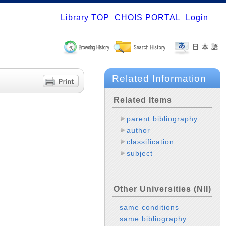
Library TOP
CHOIS PORTAL
Login
Related Information
Related Items
parent bibliography
author
classification
subject
Other Universities (NII)
same conditions
same bibliography