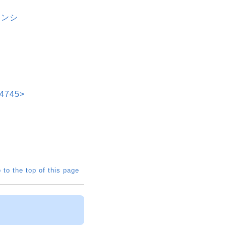
ネンシ
745>
 to the top of this page