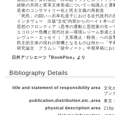
経験の共同と変革主体形成について―知識人と運
若者のコンサマトリー化と民主主義の再創造
「死民」の闘い―石牟礼道子における近代批判の
インタヴュー 出版“文化”内部からのヘイト本への
思想のフロンティア（思考の運動と思想家の生―
エコロジー危機と現代社会―環境レジーム形成と
レヴュー・エッセイ（「文系廃止・軽視」への反
民主的主体の現れの契機となるものは何か―「平
研究論文 グラムシ『獄中ノート』中期草稿にお
日外アソシエーツ『BookPlus』より
Bibliography Details
title and statement of responsibility area
文化
ブンカ
publication,distribution,etc.,area
東京 :
physical description area
218p