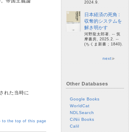
か。帝国主義論
2024.9.
日本経済の死角 :
収奪的システムを
解き明かす
河野龍太郎著. -- 筑
摩書房, 2025.2. --
(ちくま新書 ; 1840).
next
Other Databases
された当時に
Google Books
WorldCat
NDLSearch
CiNii Books
 to the top of this page
Calil