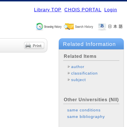
Library TOP
CHOIS PORTAL
Login
Related Information
Related Items
author
classification
subject
Other Universities (NII)
same conditions
same bibliography