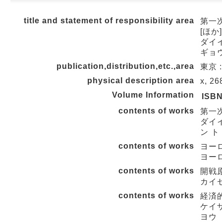
title and statement of responsibility area
第一次
[ほか
ダイイ
ギョウ
publication,distribution,etc.,area
東京 :
physical description area
x, 2
Volume Information
ISB
contents of works
第一次
ダイイ
ン ト
contents of works
ヨーロ
ヨー
contents of works
開戦原
カイ
contents of works
経済
ケイザ
ヨウ