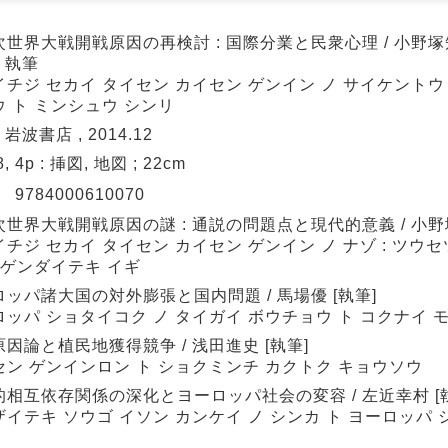
世界大戦開戦原因の再検討 : 国際分業と民衆心理 / 小野塚知
] 執筆
チジ セカイ タイセン カイセン ゲンイン ノ サイケントウ 
 ト ミンシュウ シンリ
 岩波書店 , 2014.12
68, 4p : 挿図, 地図 ; 22cm
N
9784000610070
世界大戦開戦原因の謎 : 通説の問題点と現代的意義 / 小野塚
チジ セカイ タイセン カイセン ゲンイン ノ ナゾ : ツウセ
 ゲンダイテキ イギ
ッパ諸大国の対外膨張と国内問題 / 馬場優 [執筆]
ロッパ ショタイコク ノ タイガイ ボウチョウ ト コクナイ 
因論と植民地獲得競争 / 浅田進史 [執筆]
セン ゲンインロン ト ショクミンチ カクトク キョウソウ
的相互依存関係の深化とヨーロッパ社会の変容 / 左近幸村 [
イテキ ソウゴ イソン カンケイ ノ シンカ ト ヨーロッパ 