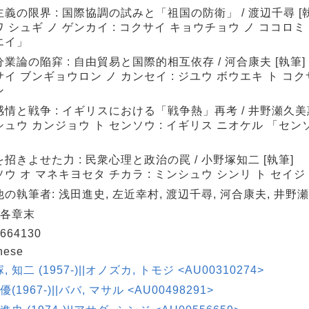
義の限界 : 国際協調の試みと「祖国の防衛」 / 渡辺千尋 [
 シュギ ノ ゲンカイ : コクサイ キョウチョウ ノ ココロミ
エイ」
業論の陥穽 : 自由貿易と国際的相互依存 / 河合康夫 [執筆]
イ ブンギョウロン ノ カンセイ : ジユウ ボウエキ ト コ
ン
情と戦争 : イギリスにおける「戦争熱」再考 / 井野瀬久美惠
ュウ カンジョウ ト センソウ : イギリス ニオケル 「セン
招きよせた力 : 民衆心理と政治の罠 / 小野塚知二 [執筆]
ウ オ マネキヨセタ チカラ : ミンシュウ シンリ ト セイジ
の執筆者: 浅田進史, 左近幸村, 渡辺千尋, 河合康夫, 井野
 各章末
664130
nese
 知二 (1957-)||オノズカ, トモジ <AU00310274>
優(1967-)||ババ, マサル <AU00498291>