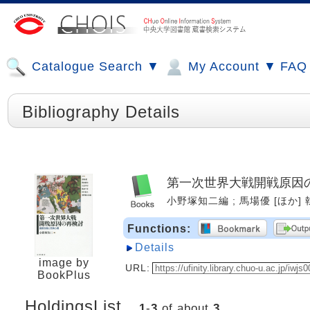
Catalogue Search ▼
My Account ▼
FAQ
Bibliography Details
第一次世界大戦開戦原因の
小野塚知二編 ; 馬場優 [ほか] 執筆.
Functions:
Details
image by
URL:
BookPlus
HoldingsList
1
-
3
of about
3