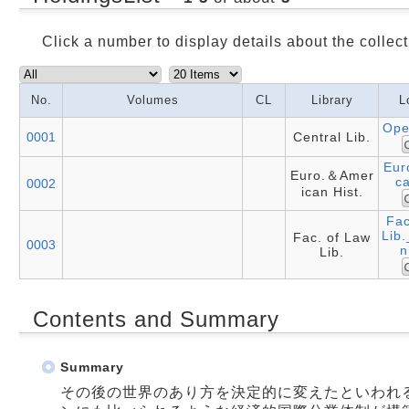
Click a number to display details about the collect
No.
Volumes
CL
Library
L
Ope
0001
Central Lib.
Eur
Euro.＆Amer
ca
0002
ican Hist.
Fac
Lib
Fac. of Law
0003
n
Lib.
Contents and Summary
Summary
その後の世界のあり方を決定的に変えたといわれ