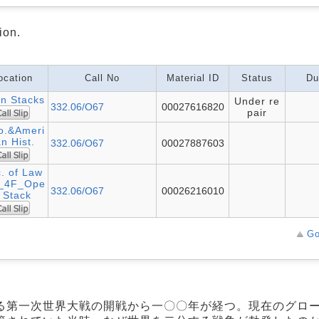
ion.
ocation
Call No
Material ID
Status
Du
n Stacks
Under re
332.06/O67
00027616820
pair
o.&Ameri
n Hist.
332.06/O67
00027887603
. of Law
._4F_Ope
332.06/O67
00026216010
 Stack
Go
る第一次世界大戦の開戦から一〇〇年が経つ。現在のグロ