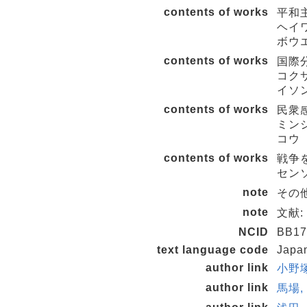
contents of works
平和主
ヘイワ
ボウ
contents of works
国際分
コクサ
イソ
contents of works
民衆感
ミンシ
コウ
contents of works
戦争を
センソ
note
その他
note
文献:
NCID
BB17
text language code
Japa
author link
小野塚,
author link
馬場, 