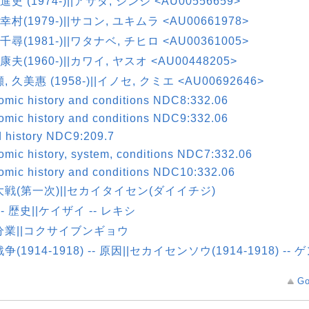
進史 (1974-)||アサダ, シンジ <AU00556659>
幸村(1979-)||サコン, ユキムラ <AU00661978>
千尋(1981-)||ワタナベ, チヒロ <AU00361005>
康夫(1960-)||カワイ, ヤスオ <AU00448205>
 久美惠 (1958-)||イノセ, クミエ <AU00692646>
mic history and conditions NDC8:332.06
mic history and conditions NDC9:332.06
 history NDC9:209.7
mic history, system, conditions NDC7:332.06
mic history and conditions NDC10:332.06
戦(第一次)||セカイタイセン(ダイイチジ)
-- 歴史||ケイザイ -- レキシ
分業||コクサイブンギョウ
争(1914-1918) -- 原因||セカイセンソウ(1914-1918) --
Go