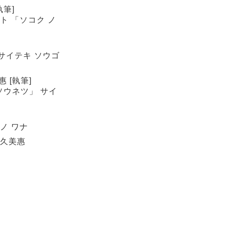
執筆]
 ト 「ソコク ノ
クサイテキ ソウゴ
 [執筆]
ソウネツ」 サイ
 ノ ワナ
瀬久美惠