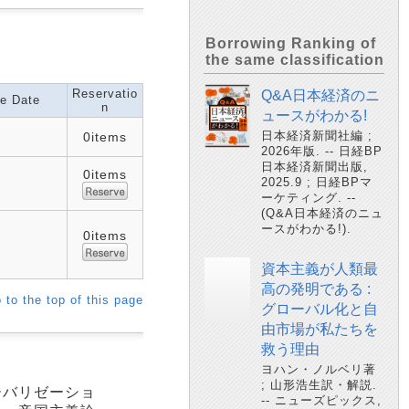
Borrowing Ranking of
the same classification
Reservatio
Q&A日本経済のニ
e Date
n
ュースがわかる!
日本経済新聞社編 ;
0items
2026年版. -- 日経BP
日本経済新聞出版,
0items
2025.9 ; 日経BPマ
ーケティング. --
(Q&A日本経済のニュ
ースがわかる!).
0items
資本主義が人類最
高の発明である :
 to the top of this page
グローバル化と自
由市場が私たちを
救う理由
ヨハン・ノルベリ著
; 山形浩生訳・解説.
ーバリゼーショ
-- ニューズピックス,