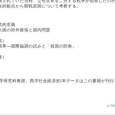
築されていた当時、なぜ世界を二分する戦争が勃発したの
在的観点から開戦原因について考察する。
代的意義
大国の対外膨張と国内問題
容）
限界―国際協調の試みと「祖国の防衛」
考）
学研究科教授。西洋社会経済史(本データはこの書籍が刊行
Go