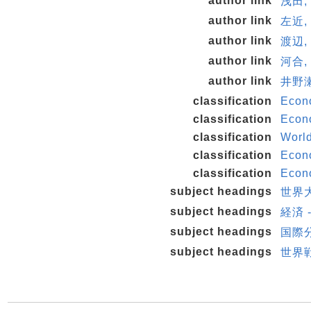
author link
浅田, 
author link
左近, 
author link
渡辺, 
author link
河合, 
author link
井野瀬,
classification
Econo
classification
Econo
classification
World
classification
Econo
classification
Econo
subject headings
世界大
subject headings
経済 
subject headings
国際
subject headings
世界戦