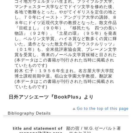
ゴイ地方ヴェルタッハ生まれ。フライブルク大学、
マンチェスター大学などでドイツ文学を修めた後、
各地で教鞭をとった。やがてイギリスを定住の地と
し、７０年にイースト・アングリア大学の講師、８
８年にドイツ近現代文学の教授となった。散文作品
『目眩まし』（９０年）、『移民たち 四つの長い
物語』（９２年）、『土星の環』（９５年）を発表
し、ベルリン文学賞、ハイネ賞など数多くの賞に輝
いた。遺作となった散文作品『アウステルリッツ』
（０１年）も、全米批評家協会賞、ブレーメン文学
賞を受賞し、将来のノーベル文学賞候補と目された
(本データはこの書籍が刊行された当時に掲載され
ていたものです)
鈴木 仁子：１９５６年生まれ。名古屋大学大学院
博士課程前期中退。椙山女学園大学教授。翻訳家
(本データはこの書籍が刊行された当時に掲載され
ていたものです)
日外アソシエーツ『BookPlus』より
Go to the top of this page
Bibliography Details
title and statement of
鄙の宿 / W.G.ゼーバルト著
responsibility area