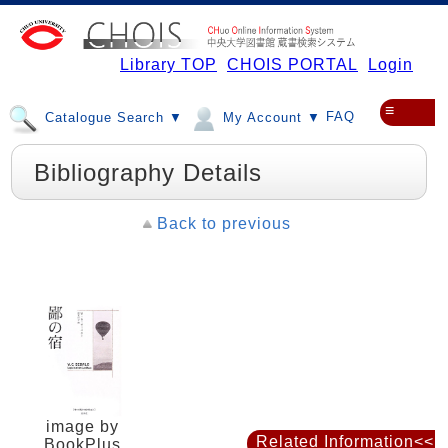
Library TOP
CHOIS PORTAL
Login
≡
FAQ
Catalogue Search ▼
My Account ▼
Bibliography Details
Back to previous
image by
Related Information<<
BookPlus