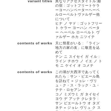
variant titles
異なりアクセスタイトル:鄙
の宿 : ゴットフリートケラ
ーヨーハンペーターヘーベ
ルローベルトヴァルザー他
について
ヒナ ノ ヤド : ゴットフリー
ト ケラー ヨーハン ペータ
ー ヘーベル ローベルト ヴ
ァルザー ホカ ニツイテ
contents of works
天に彗星がいる : 「ライン
地方の家の友」に敬意を込
めて
テン ニ スイセイ ガ イル :
ライン チホウ ノ イエ ノ ト
モ ニ ケイイ オ コメテ
contents of works
この湖が大西洋であってく
れたら : サン・ピエール島
を訪ねて = ジョレ・ヴリ
ュ・ク・ス・ラック・ユ・
テテ・ロセアン
コノ ミズウミ ガ タイセイ
ヨウ デ アッテ クレタラ :
サン ピエールトウ オ タズ
ネテ = ジョレ ヴリュ ク ス