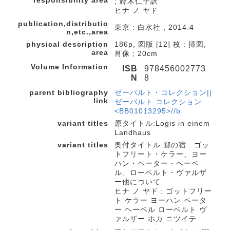
; 鈴木仁子訳
ヒナ ノ ヤド
publication,distributio
東京 : 白水社 , 2014.4
n,etc.,area
physical description
186p, 図版 [12] 枚 : 挿図,
area
肖像 ; 20cm
Volume Information
ISB
978456002773
N
8
parent bibliography
ゼーバルト・コレクション||
link
ゼーバルト コレクション
<BB01013295>//b
variant titles
原タイトル:Logis in einem
Landhaus
variant titles
奥付タイトル:鄙の宿 : ゴッ
トフリート・ケラー、ヨー
ハン・ペーター・ヘーベ
ル、ローベルト・ヴァルザ
ー他について
ヒナ ノ ヤド : ゴットフリー
ト ケラー ヨーハン ペータ
ー ヘーベル ローベルト ヴ
ァルザー ホカ ニツイテ