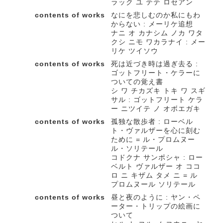
ラック ユ テテ ロセアン
contents of works
なにを悲しむのか私にもわ
からない : メーリケ追想
ナニ オ カナシム ノカ ワタ
クシ ニモ ワカラナイ : メー
リケ ツイソウ
contents of works
死は近づき時は過ぎ去る :
ゴットフリート・ケラーに
ついての覚え書
シ ワ チカズキ トキ ワ スギ
サル : ゴットフリート ケラ
ー ニツイテ ノ オボエガキ
contents of works
孤独な散歩者 : ローベル
ト・ヴァルザーを心に刻む
ために = ル・プロムヌー
ル・ソリテール
コドクナ サンポシャ : ロー
ベルト ヴァルザー オ ココ
ロ ニ キザム タメ ニ = ル
プロムヌール ソリテール
contents of works
昼と夜のように : ヤン・ペ
ーター・トリップの絵画に
ついて