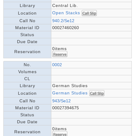
Library
Central Lib.
Open Stacks
Location
Call No
940.2/Se12
Material ID
00027460260
Status
Due Date
0items
Reservation
No.
0002
Volumes
CL
Library
German Studies
German Studies
Location
Call No
943/Se12
Material ID
00027394675
Status
Due Date
0items
Reservation