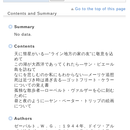
Go to the top of this page
Contents and Summary
Summary
No data.
Contents
天に彗星がいる―“ライン地方の家の友”に敬意を込
めて
この湖が大西洋であってくれたら―サン・ピエール
島を訪ねて
なにを悲しむのか私にもわからない―メーリケ追想
死は近づき時は過ぎ去る―ゴットフリート・ケラー
についての覚え書
孤独な散歩者―ローベルト・ヴァルザーを心に刻む
ために
昼と夜のように―ヤン・ペーター・トリップの絵画
について
Authors
ゼーバルト，Ｗ．Ｇ．：１９４４年、ドイツ・アル