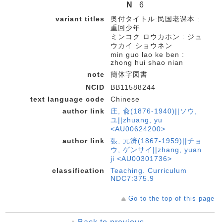
N
6
variant titles
奥付タイトル:民国老课本 :
重回少年
ミンコク ロウカホン : ジュ
ウカイ ショウネン
min guo lao ke ben :
zhong hui shao nian
note
簡体字図書
NCID
BB11588244
text language code
Chinese
author link
庄, 兪(1876-1940)||ソウ,
ユ||zhuang, yu
<AU00624200>
author link
張, 元濟(1867-1959)||チョ
ウ, ゲンサイ||zhang, yuan
ji <AU00301736>
classification
Teaching. Curriculum
NDC7:375.9
Go to the top of this page