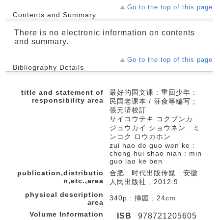
Go to the top of this page
Contents and Summary
There is no electronic information on contents
and summary.
Go to the top of this page
Bibliography Details
title and statement of
最好的国文课 : 重回少年 :
responsibility area
民国老课本 / 荘兪等編写 ;
張元済校訂
サイコウテキ コクブンカ :
ジュウカイ ショウネン : ミ
ンコク ロウカホン
zui hao de guo wen ke :
chong hui shao nian : min
guo lao ke ben
publication,distributio
合肥 : 时代出版传媒 : 安徽
n,etc.,area
人民出版社 , 2012.9
physical description
340p : 挿図 ; 24cm
area
Volume Information
ISB
978721205605