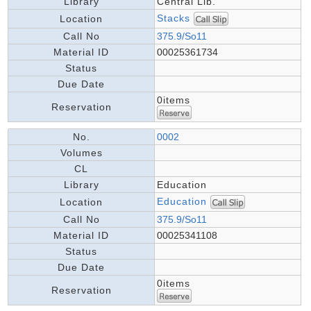
Library
Central Lib.
Stacks
Location
Call No
375.9/So11
Material ID
00025361734
Status
Due Date
0items
Reservation
No.
0002
Volumes
CL
Library
Education
Education
Location
Call No
375.9/So11
Material ID
00025341108
Status
Due Date
0items
Reservation