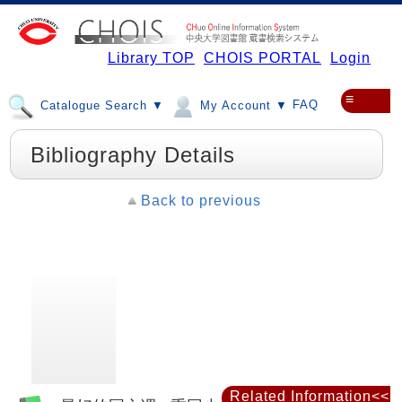
Library TOP
CHOIS PORTAL
Login
≡
FAQ
Catalogue Search ▼
My Account ▼
Bibliography Details
Back to previous
Related Information<<