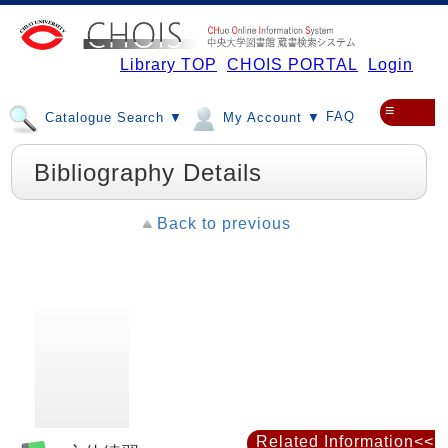
Library TOP
CHOIS PORTAL
Login
≡
FAQ
Catalogue Search ▼
My Account ▼
Bibliography Details
Back to previous
Related Information<<