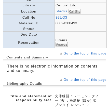
Library
Central Lib.
Stacks
Location
Call No
958/Q3
Material ID
00024300493
Status
Due Date
0items
Reservation
Go to the top of this page
Contents and Summary
There is no electronic information on contents
and summary.
Go to the top of this page
Bibliography Details
title and statement of
文体練習 / レーモン・クノ
responsibility area
ー [著] ; 松島征 [ほか] 訳
ブンタイ レンシュウ