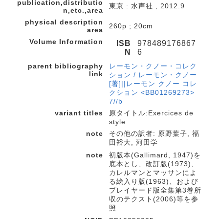
publication,distributio
東京 : 水声社 , 2012.9
n,etc.,area
physical description
260p ; 20cm
area
Volume Information
ISB
978489176867
N
6
parent bibliography
レーモン・クノー・コレク
link
ション / レーモン・クノー
[著]||レーモン クノー コレ
クション <BB01269273>
7//b
variant titles
原タイトル:Exercices de
style
note
その他の訳者: 原野葉子, 福
田裕大, 河田学
note
初版本(Gallimard, 1947)を
底本とし、改訂版(1973)、
カレルマンとマッサンによ
る絵入り版(1963)、および
プレイヤード版全集第3巻所
収のテクスト(2006)等を参
照