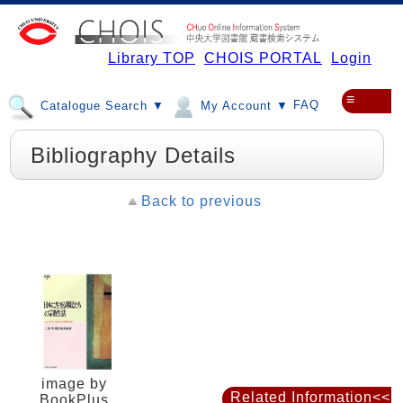
Library TOP
CHOIS PORTAL
Login
≡
FAQ
Catalogue Search ▼
My Account ▼
Bibliography Details
Back to previous
image by
Related Information<<
BookPlus