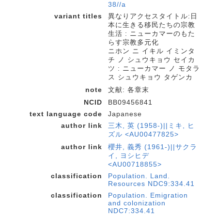
38//a
variant titles
異なりアクセスタイトル:日
本に生きる移民たちの宗教
生活 : ニューカマーのもた
らす宗教多元化
ニホン ニ イキル イミンタ
チ ノ シュウキョウ セイカ
ツ : ニューカマー ノ モタラ
ス シュウキョウ タゲンカ
note
文献: 各章末
NCID
BB09456841
text language code
Japanese
author link
三木, 英 (1958-)||ミキ, ヒ
ズル <AU00477825>
author link
櫻井, 義秀 (1961-)||サクラ
イ, ヨシヒデ
<AU00718855>
classification
Population. Land.
Resources NDC9:334.41
classification
Population. Emigration
and colonization
NDC7:334.41