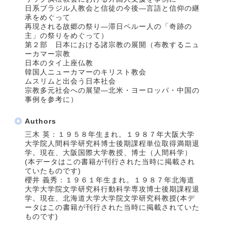
日系ブラジル人教会と信徒の今後―言語と信仰の継
承をめぐって
再現される故郷の祭り―滞日ペルー人の「奇跡の
主」の祭りをめぐって）
第２部 日本における諸宗教の展開（布教するニュ
ーカマー宗教
日本のタイ上座仏教
韓国人ニューカマーのキリスト教会
ムスリムと出会う日本社会
宗教多元社会への展望―北米・ヨーロッパ・中国の
事例を参考に）
Authors
三木 英：１９５８年生まれ。１９８７年大阪大学
大学院人間科学研究科博士後期課程単位取得満期退
学。現在、大阪国際大学教授、博士（人間科学）
(本データはこの書籍が刊行された当時に掲載され
ていたものです)
櫻井 義秀：１９６１年生まれ。１９８７年北海道
大学大学院文学研究科行動科学専攻博士後期課程退
学。現在、北海道大学大学院文学研究科教授(本デ
ータはこの書籍が刊行された当時に掲載されていた
ものです)