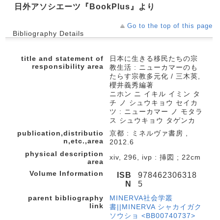
日外アソシエーツ『BookPlus』より
Go to the top of this page
Bibliography Details
title and statement of
日本に生きる移民たちの宗
responsibility area
教生活 : ニューカマーのも
たらす宗教多元化 / 三木英,
櫻井義秀編著
ニホン ニ イキル イミン タ
チ ノ シュウキョウ セイカ
ツ : ニューカマー ノ モタラ
ス シュウキョウ タゲンカ
publication,distributio
京都 : ミネルヴァ書房 ,
n,etc.,area
2012.6
physical description
xiv, 296, ivp : 挿図 ; 22cm
area
Volume Information
ISB
978462306318
N
5
parent bibliography
MINERVA社会学叢
link
書||MINERVA シャカイガク
ソウショ <BB00740737>