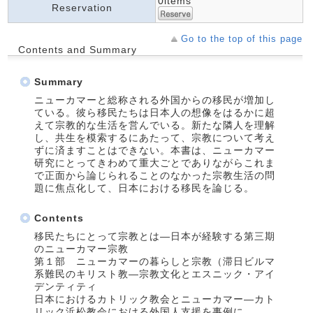
0items
Reservation
Go to the top of this page
Contents and Summary
Summary
ニューカマーと総称される外国からの移民が増加し
ている。彼ら移民たちは日本人の想像をはるかに超
えて宗教的な生活を営んでいる。新たな隣人を理解
し、共生を模索するにあたって、宗教について考え
ずに済ますことはできない。本書は、ニューカマー
研究にとってきわめて重大ごとでありながらこれま
で正面から論じられることのなかった宗教生活の問
題に焦点化して、日本における移民を論じる。
Contents
移民たちにとって宗教とは―日本が経験する第三期
のニューカマー宗教
第１部 ニューカマーの暮らしと宗教（滞日ビルマ
系難民のキリスト教―宗教文化とエスニック・アイ
デンティティ
日本におけるカトリック教会とニューカマー―カト
リック浜松教会における外国人支援を事例に