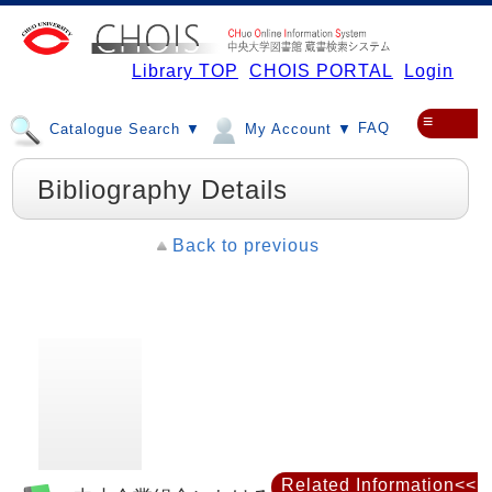
Library TOP
CHOIS PORTAL
Login
≡
FAQ
Catalogue Search ▼
My Account ▼
Bibliography Details
Back to previous
Related Information<<