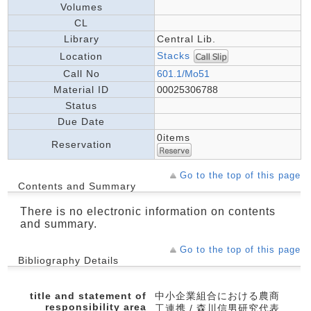
Volumes
CL
Library
Central Lib.
Stacks
Location
Call No
601.1/Mo51
Material ID
00025306788
Status
Due Date
0items
Reservation
Go to the top of this page
Contents and Summary
There is no electronic information on contents
and summary.
Go to the top of this page
Bibliography Details
title and statement of
中小企業組合における農商
responsibility area
工連携 / 森川信男研究代表