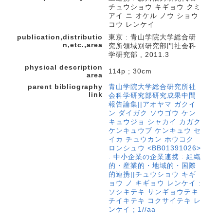
チュウショウ キギョウ クミ
アイ ニ オケル ノウ ショウ
コウ レンケイ
publication,distributio
東京 : 青山学院大学総合研
n,etc.,area
究所領域別研究部門社会科
学研究部 , 2011.3
physical description
114p ; 30cm
area
parent bibliography
青山学院大学総合研究所社
link
会科学研究部研究成果中間
報告論集||アオヤマ ガクイ
ン ダイガク ソウゴウ ケン
キュウジョ シャカイ カガク
ケンキュウブ ケンキュウ セ
イカ チュウカン ホウコク
ロンシュウ <BB01391026>
. 中小企業の企業連携 : 組織
的・産業的・地域的・国際
的連携||チュウショウ キギ
ョウ ノ キギョウ レンケイ :
ソシキテキ サンギョウテキ
チイキテキ コクサイテキ レ
ンケイ ; 1//aa