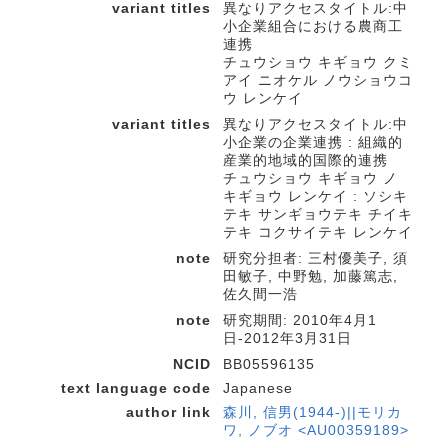
variant titles
異なりアクセスタイトル:中
小企業組合における農商工
連携
チュウショウ キギョウ クミ
アイ ニオケル ノウショウコ
ウ レンケイ
variant titles
異なりアクセスタイトル:中
小企業の企業連携 : 組織的
産業的地域的国際的連携
チュウショウ キギョウ ノ
キギョウ レンケイ : ソシキ
テキ サンギョウテキ チイキ
テキ コクサイテキ レンケイ
note
研究分担者: 三村優美子, 須
田敏子, 中野勉, 加藤篤志,
佐久間一浩
note
研究期間: 2010年4月1
日-2012年3月31日
NCID
BB05596135
text language code
Japanese
author link
森川, 信男(1944-)||モリカ
ワ, ノブオ <AU00359189>