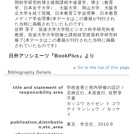
間科学研究科博士後期課程中途退学。博士（教育
学、日本女子大学）。大阪大学、岡山大学、大阪市
立大学を経て現職。日本教育工学会理事、日本教育
メディア学会理事(本データはこの書籍が刊行され
た当時に掲載されていたものです)
佐野 享子：筑波大学大学院ビジネス科学研究科准
教授。筑波大学大学院修士課程経営政策科学研究科
修了(本データはこの書籍が刊行された当時に掲載
されていたものです)
日外アソシエーツ『BookPlus』より
Go to the top of this page
Bibliography Details
title and statement of
学校改善と校内研修の設計 /
responsibility area
北神正行, 木原俊行, 佐野享
子著
ガッコウ カイゼン ト コウ
ナイ ケンシュウ ノ セッケ
イ
publication,distributio
東京 : 学文社 , 2010.8
n,etc.,area
physical description