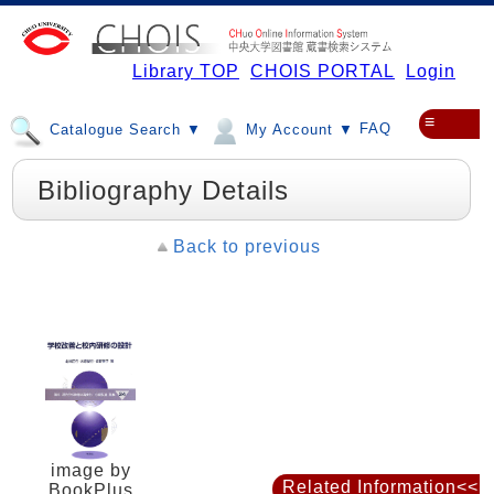
Library TOP
CHOIS PORTAL
Login
≡
FAQ
Catalogue Search ▼
My Account ▼
Bibliography Details
Back to previous
image by
Related Information<<
BookPlus