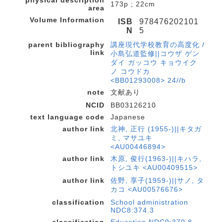
173p ; 22cm
area
Volume Information
ISB
978476202101
N
5
parent bibliography
講座現代学校教育の高度化 /
link
小島弘道監修||コウザ ゲン
ダイ ガッコウ キョウイク
ノ コウドカ
<BB01293008> 24//b
note
文献あり
NCID
BB03126210
text language code
Japanese
author link
北神, 正行 (1955-)||キタガ
ミ, マサユキ
<AU00446894>
author link
木原, 俊行(1963-)||キハラ,
トシユキ <AU00409515>
author link
佐野, 享子(1959-)||サノ, タ
カコ <AU00576676>
classification
School administration
NDC8:374.3
classification
Education NDC9:370.8