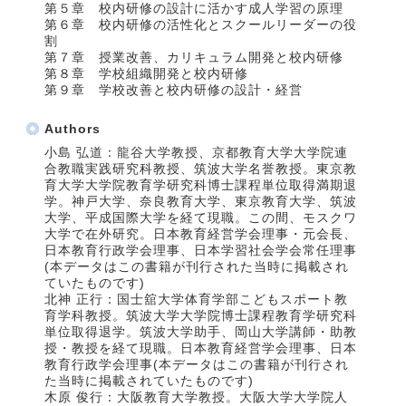
第５章 校内研修の設計に活かす成人学習の原理
第６章 校内研修の活性化とスクールリーダーの役
割
第７章 授業改善、カリキュラム開発と校内研修
第８章 学校組織開発と校内研修
第９章 学校改善と校内研修の設計・経営
Authors
小島 弘道：龍谷大学教授、京都教育大学大学院連
合教職実践研究科教授、筑波大学名誉教授。東京教
育大学大学院教育学研究科博士課程単位取得満期退
学。神戸大学、奈良教育大学、東京教育大学、筑波
大学、平成国際大学を経て現職。この間、モスクワ
大学で在外研究。日本教育経営学会理事・元会長、
日本教育行政学会理事、日本学習社会学会常任理事
(本データはこの書籍が刊行された当時に掲載され
ていたものです)
北神 正行：国士舘大学体育学部こどもスポート教
育学科教授。筑波大学大学院博士課程教育学研究科
単位取得退学。筑波大学助手、岡山大学講師・助教
授・教授を経て現職。日本教育経営学会理事、日本
教育行政学会理事(本データはこの書籍が刊行され
た当時に掲載されていたものです)
木原 俊行：大阪教育大学教授。大阪大学大学院人