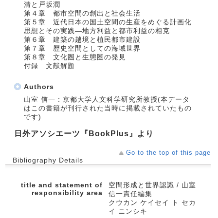
清と戸坂潤
第４章 都市空間の創出と社会生活
第５章 近代日本の国土空間の生産をめぐる計画化
思想とその実践―地方利益と都市利益の相克
第６章 建築の越境と植民都市建設
第７章 歴史空間としての海域世界
第８章 文化圏と生態圏の発見
付録 文献解題
Authors
山室 信一：京都大学人文科学研究所教授(本データ
はこの書籍が刊行された当時に掲載されていたもの
です)
日外アソシエーツ『BookPlus』より
Go to the top of this page
Bibliography Details
title and statement of
空間形成と世界認識 / 山室
responsibility area
信一責任編集
クウカン ケイセイ ト セカ
イ ニンシキ