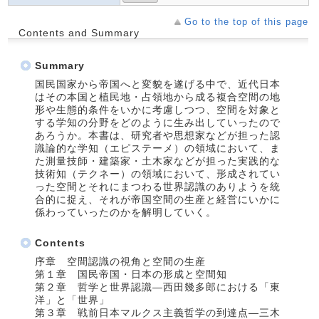
Go to the top of this page
Contents and Summary
Summary
国民国家から帝国へと変貌を遂げる中で、近代日本
はその本国と植民地・占領地から成る複合空間の地
形や生態的条件をいかに考慮しつつ、空間を対象と
する学知の分野をどのように生み出していったので
あろうか。本書は、研究者や思想家などが担った認
識論的な学知（エピステーメ）の領域において、ま
た測量技師・建築家・土木家などが担った実践的な
技術知（テクネー）の領域において、形成されてい
った空間とそれにまつわる世界認識のありようを統
合的に捉え、それが帝国空間の生産と経営にいかに
係わっていったのかを解明していく。
Contents
序章 空間認識の視角と空間の生産
第１章 国民帝国・日本の形成と空間知
第２章 哲学と世界認識―西田幾多郎における「東
洋」と「世界」
第３章 戦前日本マルクス主義哲学の到達点―三木