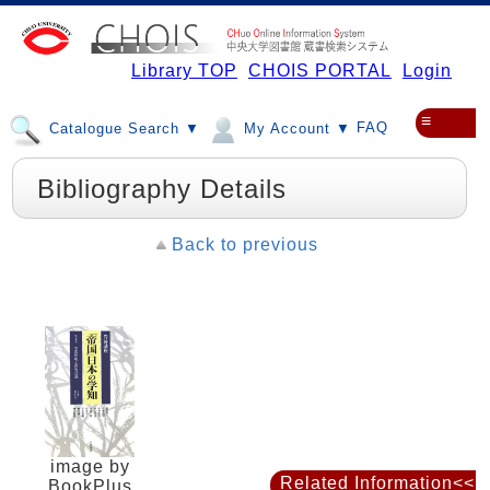
Library TOP
CHOIS PORTAL
Login
≡
FAQ
Catalogue Search ▼
My Account ▼
Bibliography Details
Back to previous
image by
Related Information<<
BookPlus