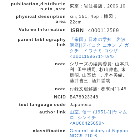
publication,distributio
東京 : 岩波書店 , 2006.10
n,etc.,area
physical description
xiii, 351, 45p : 挿図 ;
area
22cm
Volume Information
ISBN
4000112589
parent bibliography
「帝国」日本の学知 : 岩波
link
講座||テイコク ニホン ノ ガ
クチ : イワナミ コウザ
<BB01159671> 8//b
note
シリーズの編集委員: 山本武
利, 田中耕司, 杉山伸也, 末
廣昭, 山室信一, 岸本美緒,
藤井省三, 酒井哲哉
note
付録文献解題: 巻末p[1]-45
NCID
BA78923348
text language code
Japanese
author link
山室, 信一 (1951-)||ヤマム
ロ, シンイチ
<AU00425059>
classification
General history of Nippon
NDC9:210.6