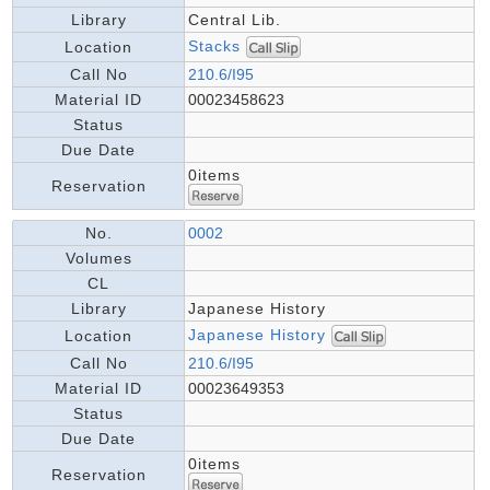
Library
Central Lib.
Stacks
Location
Call No
210.6/I95
Material ID
00023458623
Status
Due Date
0items
Reservation
No.
0002
Volumes
CL
Library
Japanese History
Japanese History
Location
Call No
210.6/I95
Material ID
00023649353
Status
Due Date
0items
Reservation