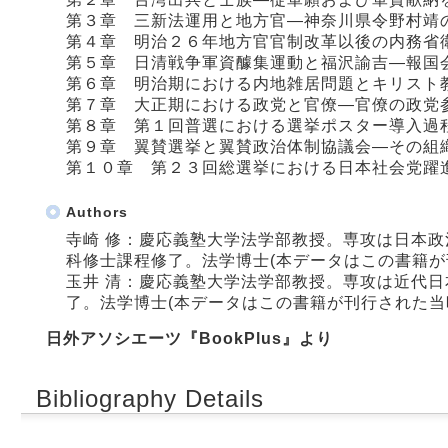
第３章 三新法運用と地方官―神奈川県令野村靖
第４章 明治２６年地方官官制改革以後の内務省
第５章 日清戦争軍資醵集運動と福沢諭吉―報国
第６章 明治期における内地雑居問題とキリスト
第７章 大正期における政党と官僚―官僚の政党
第８章 第１回普選における選挙ポスター導入過
第９章 翼賛選挙と翼賛政治体制協議会―その組
第１０章 第２３回総選挙における日本社会党躍
Authors
寺崎 修：慶応義塾大学法学部教授。専攻は日本
科修士課程修了。法学博士(本データはこの書籍が
玉井 清：慶応義塾大学法学部教授。専攻は近代
了。法学博士(本データはこの書籍が刊行された当
日外アソシエーツ『BookPlus』より
Bibliography Details