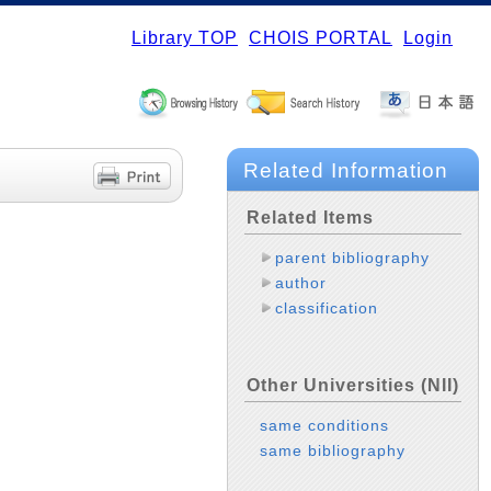
Library TOP
CHOIS PORTAL
Login
Related Information
Related Items
parent bibliography
author
classification
Other Universities (NII)
same conditions
same bibliography