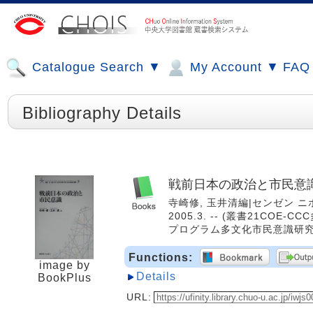
Catalogue Search ▼
My Account ▼
FAQ
Bibliography Details
戦前日本の政治と市民意
寺崎修, 玉井清編|センゼン ニホ
2005.3. -- (叢書21CO
プログラム多文化市民意識研究センター
Functions:
image by
Details
BookPlus
URL: