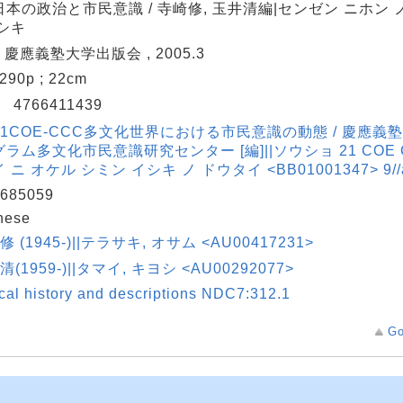
本の政治と市民意識 / 寺崎修, 玉井清編|センゼン ニホン ノ
シキ
: 慶應義塾大学出版会 , 2005.3
, 290p ; 22cm
N
4766411439
1COE-CCC多文化世界における市民意識の動態 / 慶應義塾
ラム多文化市民意識研究センター [編]||ソウショ 21 COE 
 ニ オケル シミン イシキ ノ ドウタイ <BB01001347> 9//
685059
nese
修 (1945-)||テラサキ, オサム <AU00417231>
清(1959-)||タマイ, キヨシ <AU00292077>
ical history and descriptions NDC7:312.1
Go