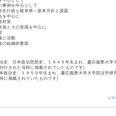
の事例を中心として
衛生行政と岐阜県―基本方針と課題
会を中心に
教対策
参加とその意識を中心に
程
織と活動
進の組織的要因
政治史、日本政治思想史。１９４５年生まれ。慶応義塾大学
刊行された当時に掲載されていたものです)
日本政治史。１９５９年生まれ。慶応義塾大学大学院法学研
時に掲載されていたものです)
Go