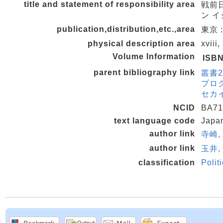
title and statement of responsibility area
戦前日
ン イ
publication,distribution,etc.,area
東京 
physical description area
xviii
Volume Information
ISB
parent bibliography link
叢書2
プログ
セカイ
NCID
BA71
text language code
Japa
author link
寺崎, 
author link
玉井, 
classification
Polit