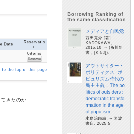
Borrowing Ranking of
the same classification
メディアと自民党
西田亮介 [著]. --
Reservatio
KADOKAWA,
e Date
n
2015.10. -- (角川新
書 ; [K-53]).
0items
アウトサイダー・
 to the top of this page
ポリティクス : ポ
ピュリズム時代の
民主主義 = The po
litics of outsiders :
democratic transfo
えてきたのか
rmation in the age
of populism
水島治郎編. -- 岩波
書店, 2025.5.