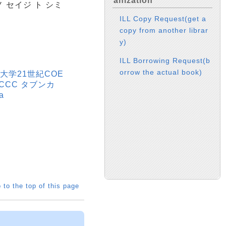
anization
 セイジ ト シミ
ILL Copy Request(get a
copy from another librar
y)
ILL Borrowing Request(b
orrow the actual book)
大学21世紀COE
CCC タブンカ
a
 to the top of this page