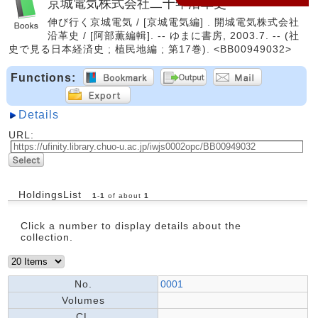
京城電気株式会社二十年沿革史
伸び行く京城電気 / [京城電気編] . 開城電気株式会社
沿革史 / [阿部薫編輯]. -- ゆまに書房, 2003.7. -- (社
史で見る日本経済史 ; 植民地編 ; 第17巻). <BB00949032>
Functions:
Details
URL:
HoldingsList
1
-
1
of about
1
Click a number to display details about the
collection.
No.
0001
Volumes
CL