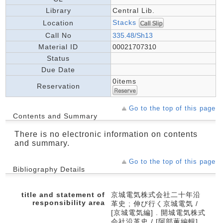
Library
Central Lib.
Stacks
Location
Call No
335.48/Sh13
Material ID
00021707310
Status
Due Date
0items
Reservation
Go to the top of this page
Contents and Summary
There is no electronic information on contents
and summary.
Go to the top of this page
Bibliography Details
title and statement of
京城電気株式会社二十年沿
responsibility area
革史 ; 伸び行く京城電気 /
[京城電気編] . 開城電気株式
会社沿革史 / [阿部薫編輯]