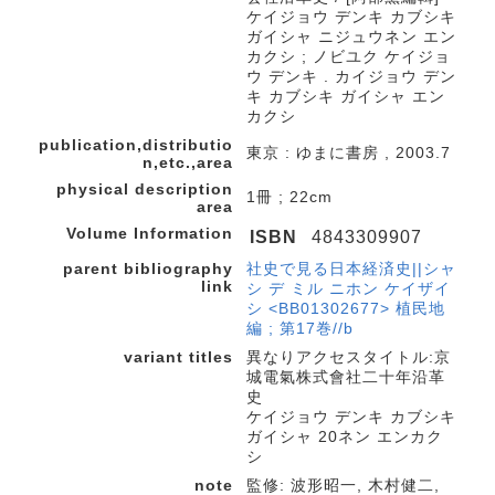
ケイジョウ デンキ カブシキ
ガイシャ ニジュウネン エン
カクシ ; ノビユク ケイジョ
ウ デンキ . カイジョウ デン
キ カブシキ ガイシャ エン
カクシ
publication,distributio
東京 : ゆまに書房 , 2003.7
n,etc.,area
physical description
1冊 ; 22cm
area
Volume Information
ISBN
4843309907
parent bibliography
社史で見る日本経済史||シャ
link
シ デ ミル ニホン ケイザイ
シ <BB01302677> 植民地
編 ; 第17巻//b
variant titles
異なりアクセスタイトル:京
城電氣株式會社二十年沿革
史
ケイジョウ デンキ カブシキ
ガイシャ 20ネン エンカク
シ
note
監修: 波形昭一, 木村健二,