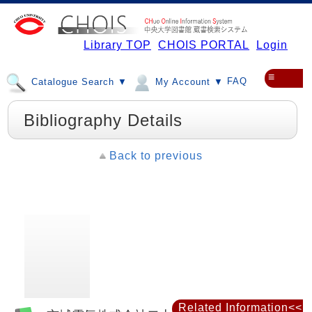
Library TOP
CHOIS PORTAL
Login
≡
FAQ
Catalogue Search ▼
My Account ▼
Bibliography Details
Back to previous
Related Information<<