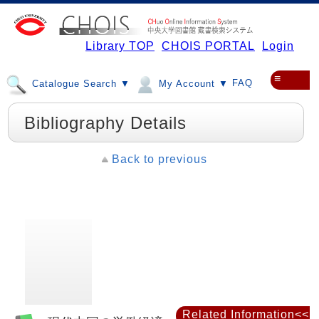
Library TOP
CHOIS PORTAL
Login
≡
FAQ
Catalogue Search ▼
My Account ▼
Bibliography Details
Back to previous
Related Information<<