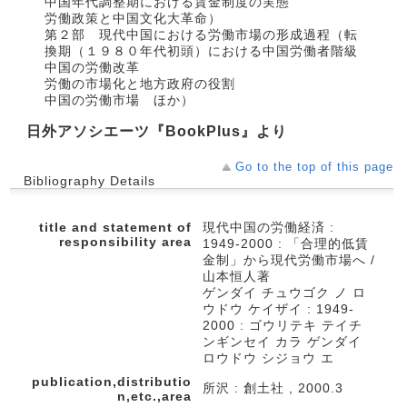
中国年代調整期における賃金制度の実態
労働政策と中国文化大革命）
第２部 現代中国における労働市場の形成過程（転
換期（１９８０年代初頭）における中国労働者階級
中国の労働改革
労働の市場化と地方政府の役割
中国の労働市場 ほか）
日外アソシエーツ『BookPlus』より
Go to the top of this page
Bibliography Details
title and statement of
現代中国の労働経済 :
responsibility area
1949-2000 : 「合理的低賃
金制」から現代労働市場へ /
山本恒人著
ゲンダイ チュウゴク ノ ロ
ウドウ ケイザイ : 1949-
2000 : ゴウリテキ テイチ
ンギンセイ カラ ゲンダイ
ロウドウ シジョウ エ
publication,distributio
所沢 : 創土社 , 2000.3
n,etc.,area