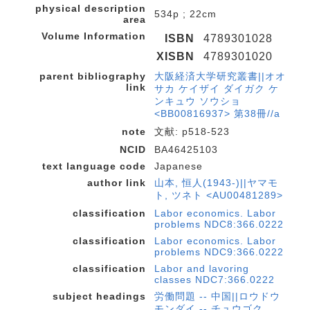
physical description
534p ; 22cm
area
Volume Information
ISBN
4789301028
XISBN
4789301020
parent bibliography
大阪経済大学研究叢書||オオ
link
サカ ケイザイ ダイガク ケ
ンキュウ ソウショ
<BB00816937> 第38冊//a
note
文献: p518-523
NCID
BA46425103
text language code
Japanese
author link
山本, 恒人(1943-)||ヤマモ
ト, ツネト <AU00481289>
classification
Labor economics. Labor
problems NDC8:366.0222
classification
Labor economics. Labor
problems NDC9:366.0222
classification
Labor and lavoring
classes NDC7:366.0222
subject headings
労働問題 -- 中国||ロウドウ
モンダイ -- チュウゴク