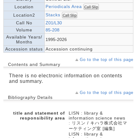
Periodicals Area
Location
Stacks
Location2
Call No
Z01/L30
Volume
85-208
Available Years/
1995-2026
Months
Accession status
Accession continuing
Go to the top of this page
Contents and Summary
There is no electronic information on contents
and summary.
Go to the top of this page
Bibliography Details
title and statement of
LISN : library &
responsibility area
information science news
: リスン / キハラ株式会社マ
ーケティング室 [編集]
LISN : library &