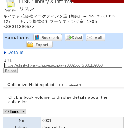
LISN : library & information science news :
リスン
キハラ株式会社マーケティング室 [編集]. -- No. 85 (1995.
12)-. -- キハラ株式会社マーケティング室, 1995-.
<SB01139053>
Functions:
Details
URL:
Collective HoldingsList
1
-
1
of about
1
Click a book volume to display details about the
collection.
No.
0001
Library
Central Lib.