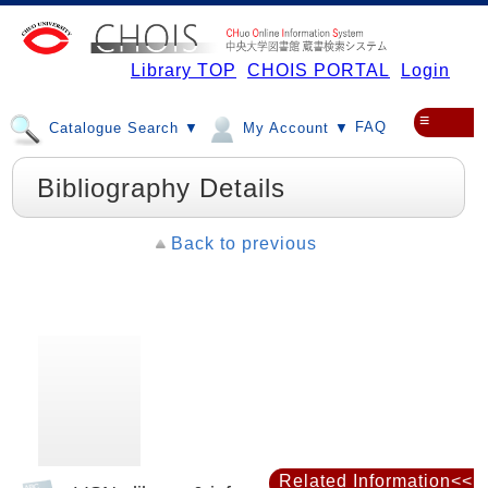
Library TOP
CHOIS PORTAL
Login
≡
FAQ
Catalogue Search ▼
My Account ▼
Bibliography Details
Back to previous
Related Information<<