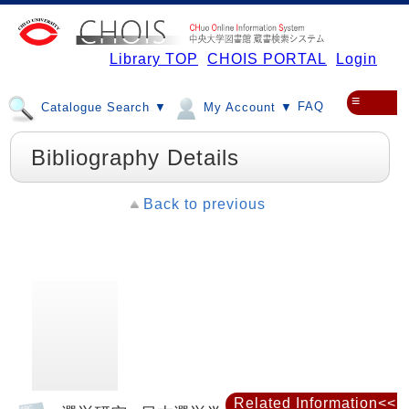
Library TOP
CHOIS PORTAL
Login
≡
FAQ
Catalogue Search ▼
My Account ▼
Bibliography Details
Back to previous
Related Information<<