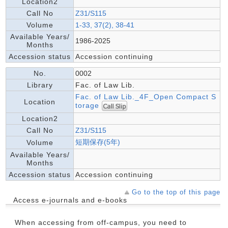
Location2
Call No
Z31/S115
Volume
1-33, 37(2), 38-41
Available Years/
1986-2025
Months
Accession status
Accession continuing
No.
0002
Library
Fac. of Law Lib.
Fac. of Law Lib._4F_Open Compact S
Location
torage
Location2
Call No
Z31/S115
短期保存(5年)
Volume
Available Years/
Months
Accession status
Accession continuing
Go to the top of this page
Access e-journals and e-books
When accessing from off-campus, you need to