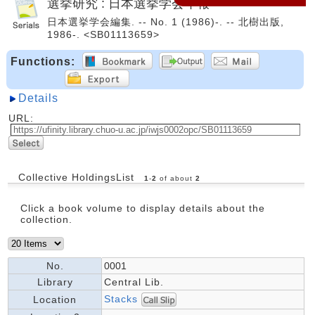
選挙研究 : 日本選挙学会年報
日本選挙学会編集. -- No. 1 (1986)-. -- 北樹出版,
1986-. <SB01113659>
Functions:
Details
URL:
Collective HoldingsList
1
-
2
of about
2
Click a book volume to display details about the
collection.
No.
0001
Library
Central Lib.
Stacks
Location