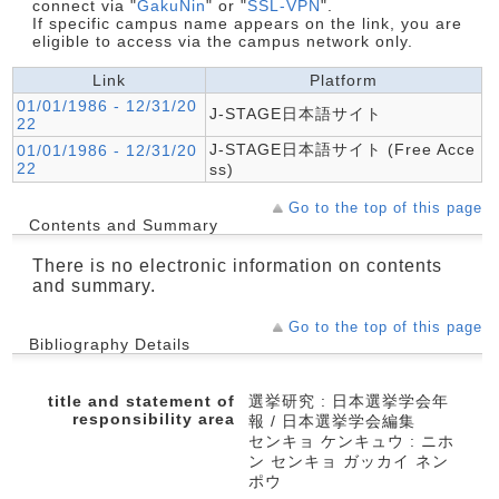
connect via "
GakuNin
" or "
SSL-VPN
".
If specific campus name appears on the link, you are
eligible to access via the campus network only.
Link
Platform
01/01/1986 - 12/31/20
J-STAGE日本語サイト
22
J-STAGE日本語サイト (Free Acce
01/01/1986 - 12/31/20
22
ss)
Go to the top of this page
Contents and Summary
There is no electronic information on contents
and summary.
Go to the top of this page
Bibliography Details
title and statement of
選挙研究 : 日本選挙学会年
responsibility area
報 / 日本選挙学会編集
センキョ ケンキュウ : ニホ
ン センキョ ガッカイ ネン
ポウ