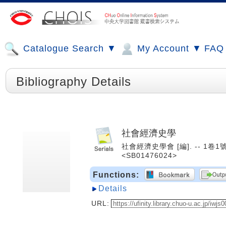
Catalogue Search ▼
My Account ▼
FAQ
Bibliography Details
社會經濟史學
社會經濟史學會 [編]. -- 1卷1號 
<SB01476024>
Functions:
Details
URL: