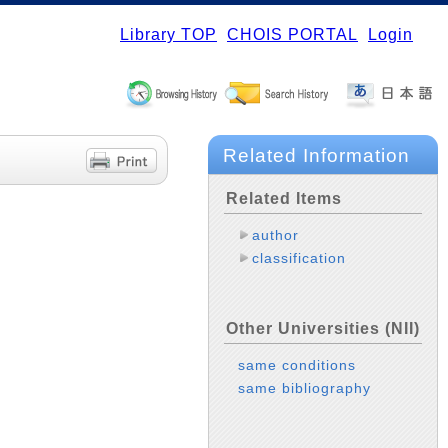
Library TOP
CHOIS PORTAL
Login
Related Information
Related Items
author
classification
Other Universities (NII)
same conditions
same bibliography