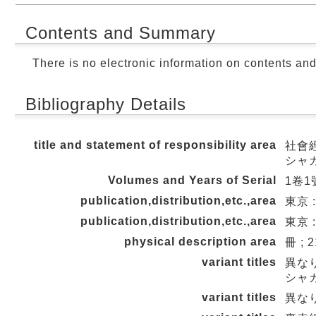
Contents and Summary
There is no electronic information on contents an
Bibliography Details
title and statement of responsibility area
社會經
シャ
Volumes and Years of Serial
1卷1號
publication,distribution,etc.,area
東京 
publication,distribution,etc.,area
東京 :
physical description area
冊 ; 
variant titles
異な
シャ
variant titles
異なり