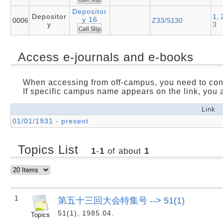
Depositor
Depositor
1, 
y 16
0006
Z33/S130
y
3
Access e-journals and e-books
When accessing from off-campus, you need to con
If specific campus name appears on the link, you 
Link
01/01/1931 - present
Topics List
1
-
1
of about
1
1
第五十三回大会特集号 --> 51(1)
51(1), 1985.04.