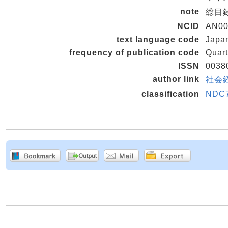
note
総目録
NCID
AN00
text language code
Japa
frequency of publication code
Quart
ISSN
0038
author link
社会経
classification
NDC7