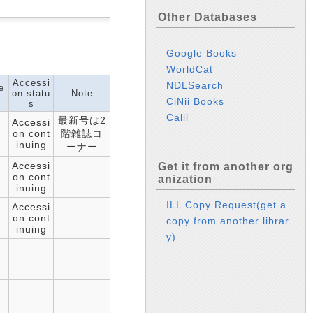
Other Databases
Google Books
WorldCat
Accessi
NDLSearch
e
on statu
Note
s
CiNii Books
s
Calil
最新号は2
Accessi
on cont
階雑誌コ
inuing
ーナー
Accessi
Get it from another org
on cont
anization
inuing
ILL Copy Request(get a
Accessi
on cont
copy from another librar
inuing
y)