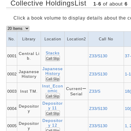
Collective HoldingsList
1
-
6
of about
6
Click a book volume to display details about the c
No.
Library
Location
Location2
Call No
Stacks
Central Li
0001
Z33/S130
37-
b.
Japanese
Japanese
History
0002
Z33/S130
1-1
History
Inst_Econ
Currentー
omic
0003
Inst TM.
Z33/S
18(
Serial
Depositor
Depositor
y 11
0004
Z33/S130
10(
y
Depositor
Depositor
y 12
0005
Z33/S130
1, 
y