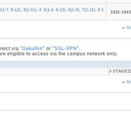
2(1-7, 9-12), 3(1-11), 4, 5(1-4, 6-12), 6(1-6), 7(1-11), 8-1
1931-1943
Go
nect via "
GakuNin
" or "
SSL-VPN
".
are eligible to access via the campus network only.
J-STAG
Go