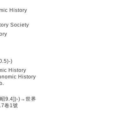
ic History
ory Society
ory
5)-)
c History
onomic History
b.
昭9.4])-)→世界
(17卷1號