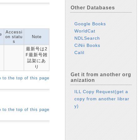
Other Databases
Google Books
WorldCat
Accessi
e
on statu
Note
NDLSearch
s
s
CiNii Books
最新号は2
Calil
F最新号雑
誌架にあ
り
Get it from another org
 to the top of this page
anization
ILL Copy Request(get a
copy from another librar
y)
 to the top of this page