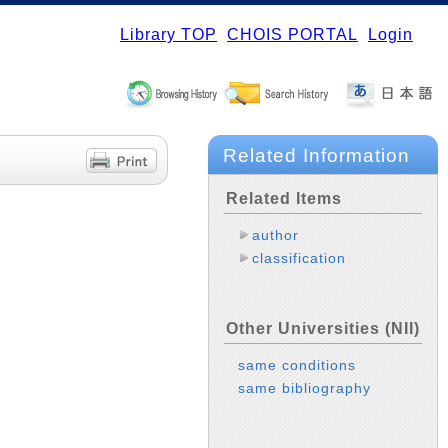
Library TOP
CHOIS PORTAL
Login
Related Information
Related Items
author
classification
Other Universities (NII)
same conditions
same bibliography