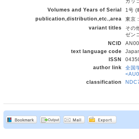
ガッ
Volumes and Years of Serial
1号 (
publication,distribution,etc.,area
東京 
variant titles
その
ゼン
NCID
AN00
text language code
Japa
ISSN
0435
author link
全国
<AU0
classification
NDC7