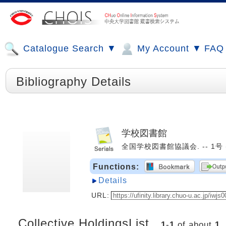
Catalogue Search ▼
My Account ▼
FAQ
Bibliography Details
学校図書館
全国学校図書館協議会. -- 1号 (昭
Functions:
Details
URL:
Collective HoldingsList
1
-
1
of about
1