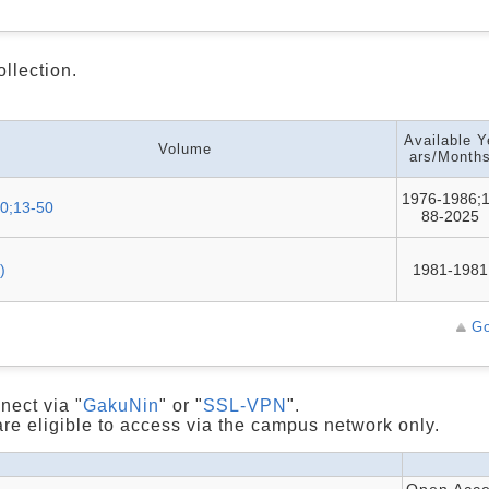
ollection.
Available Y
Volume
ars/Month
1976-1986;
0;13-50
88-2025
)
1981-1981
Go
nect via "
GakuNin
" or "
SSL-VPN
".
are eligible to access via the campus network only.
Open Acces