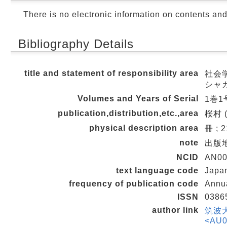
There is no electronic information on contents an
Bibliography Details
title and statement of responsibility area
社会学ジ
シャ
Volumes and Years of Serial
1巻1号
publication,distribution,etc.,area
桜村 
physical description area
冊 ; 
note
出版地
NCID
AN00
text language code
Japa
frequency of publication code
Annu
ISSN
0386
author link
筑波
<AU0