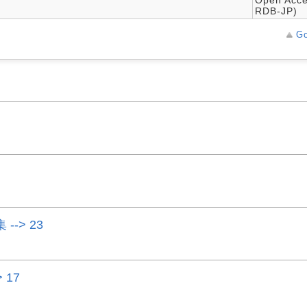
RDB-JP)
Go
-> 23
 17