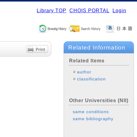
Library TOP
CHOIS PORTAL
Login
Related Information
Related Items
author
classification
Other Universities (NII)
same conditions
same bibliography