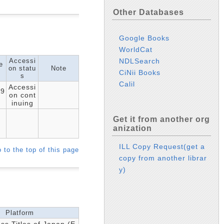
Other Databases
Google Books
WorldCat
NDLSearch
Accessi
e
on statu
Note
s
CiNii Books
s
Calil
Accessi
19
on cont
inuing
Get it from another org
anization
ILL Copy Request(get a
 to the top of this page
copy from another librar
y)
Platform
s Titles of Japan (E