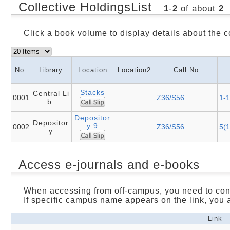
Collective HoldingsList
1
-
2
of about
2
Click a book volume to display details about the c
No.
Library
Location
Location2
Call No
Stacks
Central Li
0001
Z36/S56
1-1
b.
Depositor
Depositor
y 9
0002
Z36/S56
5(1
y
Access e-journals and e-books
When accessing from off-campus, you need to con
If specific campus name appears on the link, you 
Link