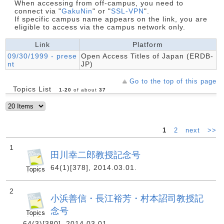
When accessing from off-campus, you need to
connect via "
GakuNin
" or "
SSL-VPN
".
If specific campus name appears on the link, you are
eligible to access via the campus network only.
Link
Platform
09/30/1999 - prese
Open Access Titles of Japan (ERDB-
nt
JP)
Go to the top of this page
Topics List
1
-
20
of about
37
1
2
next
>>
1
田川幸二郎教授記念号
64(1)[378], 2014.03.01.
2
小浜善信・長江裕芳・村本詔司教授記
念号
64(3)[380], 2014.03.01.