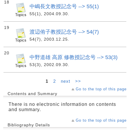
18
中嶋長文教授記念号 --> 55(1)
55(1), 2004.09.30.
19
渡辺侑子教授記念号 --> 54(7)
54(7), 2003.12.25.
20
中野道雄 高原 修教授記念号 --> 53(3)
53(3), 2002.09.30.
1
2
next
>>
Go to the top of this page
Contents and Summary
There is no electronic information on contents
and summary.
Go to the top of this page
Bibliography Details