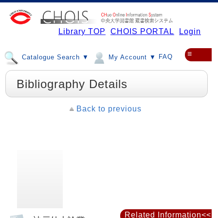
Library TOP
CHOIS PORTAL
Login
≡
FAQ
Catalogue Search ▼
My Account ▼
Bibliography Details
Back to previous
Related Information<<