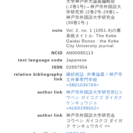
大学神戸外大論叢編輯部
(-2巻1号)→神戸市外国語大
学研究所 (2巻2号-29巻)→
神戸市外国語大学研究会
(30巻1号-)
note
Vol. 2, no. 1 (1951.4)の裏
表紙タイトル: The Kobe
Gaidai Ronso : the Kobe
City University journal
NCID
AN00085113
text language code
Japanese
ISSN
02897954
relation bibliography
継続前誌 :外事論叢 / 神戸市
link
立外事専門学校
<SB01036769>
author link
神戸市外国語大学研究所||コ
ウベシ ガイコクゴ ダイガク
ケンキュウジョ
<AU00298662>
author link
神戸市外国語大学研究会
コウベシ ガイコクゴ ダイガ
ク ケンキュウカイ <>