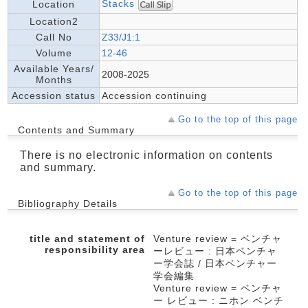
Stacks
Location
Location2
Call No
Z33/J1:1
Volume
12-46
Available Years/
2008-2025
Months
Accession status
Accession continuing
Go to the top of this page
Contents and Summary
There is no electronic information on contents
and summary.
Go to the top of this page
Bibliography Details
title and statement of
Venture review = ベンチャ
responsibility area
ーレビュー : 日本ベンチャ
ー学会誌 / 日本ベンチャー
学会編集
Venture review = ベンチャ
ー レビュー : ニホン ベンチ