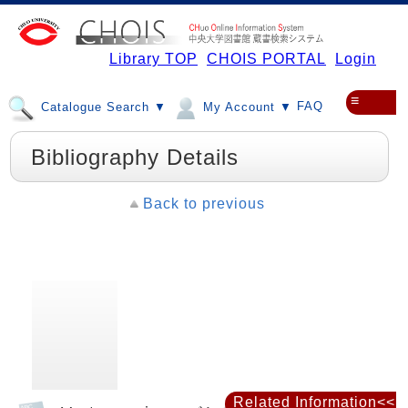
Library TOP
CHOIS PORTAL
Login
≡
FAQ
Catalogue Search ▼
My Account ▼
Bibliography Details
Back to previous
Related Information<<