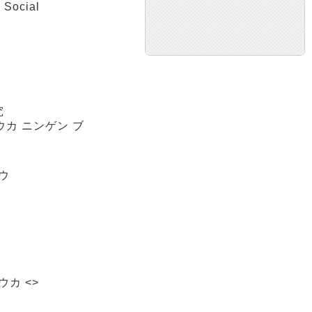
 Social
究
ウカ ニンゲン ブ
ウ
カ <>