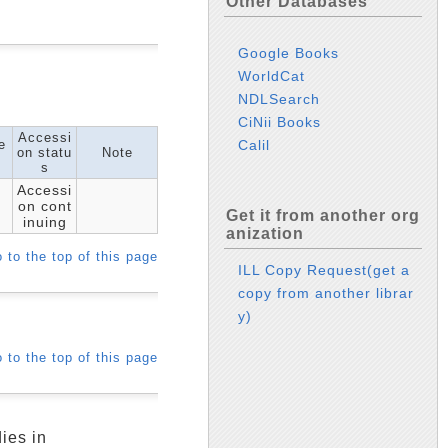
Other Databases
Google Books
WorldCat
NDLSearch
CiNii Books
Accessi
Calil
e
on statu
Note
s
s
Accessi
on cont
Get it from another org
inuing
anization
 to the top of this page
ILL Copy Request(get a
copy from another librar
y)
 to the top of this page
s in