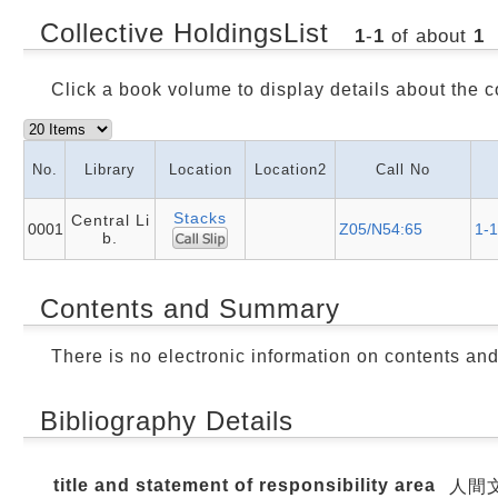
Collective HoldingsList
1
-
1
of about
1
Click a book volume to display details about the c
No.
Library
Location
Location2
Call No
Stacks
Central Li
0001
Z05/N54:65
1-
b.
Contents and Summary
There is no electronic information on contents an
Bibliography Details
title and statement of responsibility area
人間文