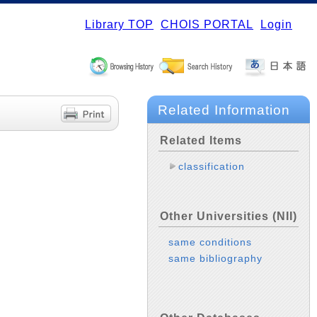
Library TOP
CHOIS PORTAL
Login
Related Information
Related Items
classification
Other Universities (NII)
same conditions
same bibliography