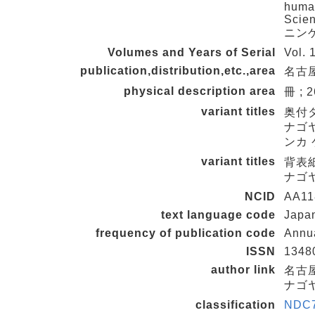
human
Scien
ニン
Volumes and Years of Serial
Vol. 
publication,distribution,etc.,area
名古屋
physical description area
冊 ; 
variant titles
奥付
ナゴ
ンカ
variant titles
背表
ナゴ
NCID
AA11
text language code
Japa
frequency of publication code
Annu
ISSN
1348
author link
名古
ナゴヤ
classification
NDC7