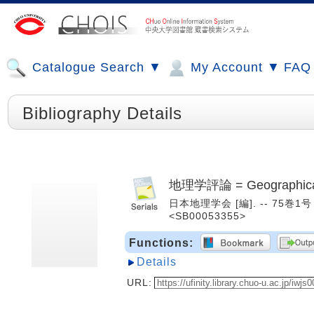
Catalogue Search ▼
My Account ▼
FAQ
Bibliography Details
地理学評論 = Geographical 
日本地理学会 [編]. -- 75巻1号 (
<SB00053355>
Functions:
Details
URL: