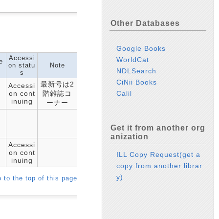
Other Databases
Google Books
Accessi
WorldCat
e
on statu
Note
s
NDLSearch
s
CiNii Books
最新号は2
Accessi
Calil
on cont
階雑誌コ
inuing
ーナー
Get it from another org
anization
Accessi
on cont
ILL Copy Request(get a
inuing
copy from another librar
y)
 to the top of this page