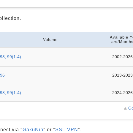
ollection.
Available Y
Volume
ars/Month
98, 99(1-4)
2002-2026
-96
2013-2023
98, 99(1-4)
2024-2026
Go
nect via "
GakuNin
" or "
SSL-VPN
".