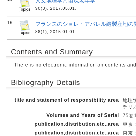
人文地理学と環境老年学
90(3), 2017.05.01.
16
フランスのショレ・アパレル縫製産地の
88(1), 2015.01.01.
Contents and Summary
There is no electronic information on contents an
Bibliography Details
title and statement of responsibility area
地理学評
チリ
Volumes and Years of Serial
75巻1
publication,distribution,etc.,area
東京 
publication,distribution,etc.,area
東京 :