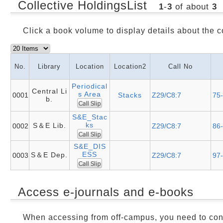
Collective HoldingsList
1
-
3
of about
3
Click a book volume to display details about the c
No.
Library
Location
Location2
Call No
Periodical
Central Li
s Area
0001
Stacks
Z29/C8:7
75-
b.
S&E_Stac
ks
S＆E Lib.
0002
Z29/C8:7
86
S&E_DIS
ESS
S＆E Dep.
0003
Z29/C8:7
97-
Access e-journals and e-books
When accessing from off-campus, you need to con