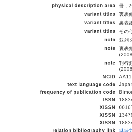
physical description area
冊 ; 
variant titles
裏表紙タ
variant titles
裏表紙タ
variant titles
その他の
note
並列タイ
note
裏表紙の
(2008
note
刊行頻
(2008
NCID
AA11
text language code
Japa
frequency of publication code
Bimo
ISSN
1883
XISSN
0016
XISSN
1347
XISSN
1883
relation bibliography link
継続前