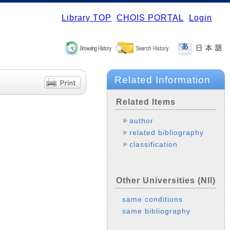
Library TOP
CHOIS PORTAL
Login
Related Information
Related Items
author
related bibliography
classification
Other Universities (NII)
same conditions
same bibliography