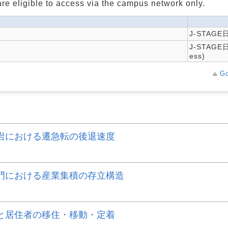
are eligible to access via the campus network only.
J-STAG
J-STAGE
ess)
Go
岩における遷急転の後退速度
門における産業集積の存立構造
と居住者の移住・移動・定着