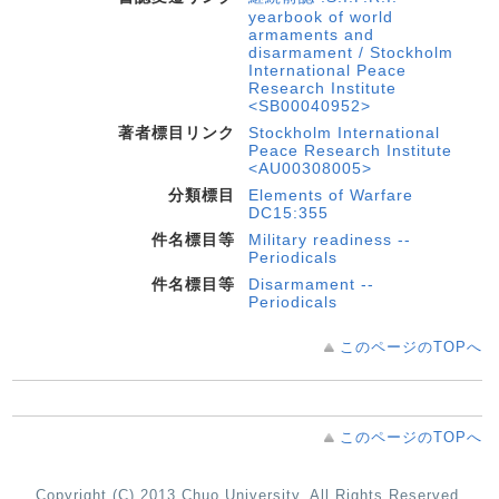
yearbook of world
armaments and
disarmament / Stockholm
International Peace
Research Institute
<SB00040952>
著者標目リンク
Stockholm International
Peace Research Institute
<AU00308005>
分類標目
Elements of Warfare
DC15:355
件名標目等
Military readiness --
Periodicals
件名標目等
Disarmament --
Periodicals
このページのTOPへ
このページのTOPへ
Copyright (C) 2013 Chuo University. All Rights Reserved.