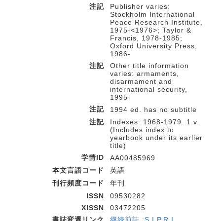
注記
Publisher varies:
Stockholm International
Peace Research Institute,
1975-<1976>; Taylor &
Francis, 1978-1985;
Oxford University Press,
1986-
注記
Other title information
varies: armaments,
disarmament and
international security,
1995-
注記
1994 ed. has no subtitle
注記
Indexes: 1968-1979. 1 v.
(Includes index to
yearbook under its earlier
title)
学情ID
AA00485969
本文言語コード
英語
刊行頻度コード
年刊
ISSN
09530282
XISSN
03472205
書誌変遷リンク
継続前誌 :S.I.P.R.I.