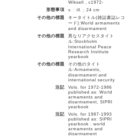
Wiksell , c1972-
形態事項
v. : ill. ; 24 cm
その他の標題
キータイトル(雑誌書誌レコ
ード):World armaments
and disarmament
その他の標題
異なりアクセスタイト
ル:Stockholm
International Peace
Research Institute
yearbook
その他の標題
その他のタイト
ル:Armaments,
disarmament and
international security
注記
Vols. for 1972-1986
published as: World
armaments and
disarmament, SIPRI
yearbook
注記
Vols. for 1987-1993
published as: SIPRI
yearbook : world
armaments and
disarmament