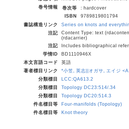
巻号情報
巻次等
: hardcover
ISBN
9789819801794
書誌構造リンク
Series on knots and everyth
Content Type: text (rdaconte
注記
(rdacarrier)
注記
Includes bibliographical ref
学情ID
BD1110946X
本文言語コード
英語
著者標目リンク
*小笠, 英志||オガサ, エイジ <AU0
分類標目
LCC:QA613.2
分類標目
Topology DC23:514/.34
分類標目
Topology DC20:514.3
件名標目等
Four-manifolds (Topology)
件名標目等
Knot theory